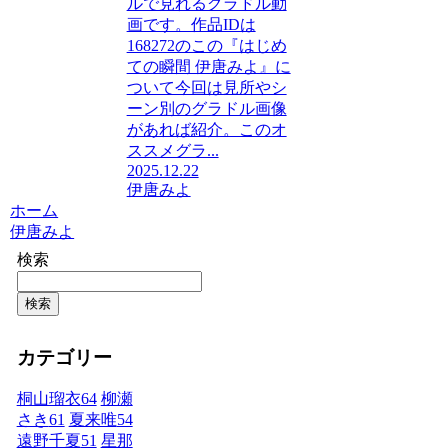
ルで見れるグラドル動
画です。作品IDは
168272のこの『はじめ
ての瞬間 伊唐みよ』に
ついて今回は見所やシ
ーン別のグラドル画像
があれば紹介。このオ
ススメグラ...
2025.12.22
伊唐みよ
ホーム
伊唐みよ
検索
検索
カテゴリー
桐山瑠衣
64
柳瀬
さき
61
夏来唯
54
遠野千夏
51
星那