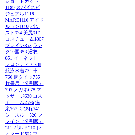
ショートカット
1189
スパイスビ
ジュアル
1118
MARE
1110
アイド
ルワン
1097
パン
スト
934
美尻
917
コスチューム1
867
ブレイン
853
ラン
ク10国
853
浴衣
851
イーネット・
フロンティア
788
競泳水着
772
車
760
網タイツ
755
竹書房（分割版）
705
メガネ
678
マ
ッサージ
630
コス
チューム2
596
温
泉
567
くびれ
541
シースルー
526
ブ
レイン（分割版）
511
ギルド
510
レ
オタード
502
フリ