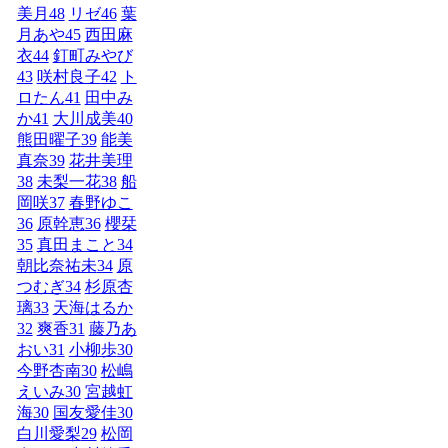
美月
48
リゼ
46
葉
月あや
45
西田麻
衣
44
釘町みやび
43
咲村良子
42
ト
ロたん
41
田中み
か
41
大川成美
40
熊田曜子
39
能美
真奈
39
花井美理
38
未梨一花
38
船
岡咲
37
春野ゆこ
36
原幹恵
36
櫻栞
35
真田まこと
34
朝比奈祐未
34
原
つむぎ
34
杉原杏
璃
33
天海はるか
32
爽香
31
藤乃あ
おい
31
小柳歩
30
今野杏南
30
松嶋
えいみ
30
宮越虹
海
30
国友愛佳
30
白川愛梨
29
松岡