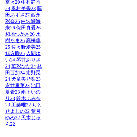
奈々
29
中村静香
29
奥村美香
28
藤
田あずさ
27
西永
彩奈
26
白波瀬海
来
26
保田真愛
26
和地つかさ
26
水
樹たま
26
高橋凛
25
佐々野愛美
25
緒方咲
25
入間ゆ
い
24
琴井ありさ
24
華彩なな
24
林
田百加
24
紺野栞
24
犬童美乃梨
23
永井里菜
23
池田
夏希
23
雨下いの
り
23
鈴木ふみ奈
23
工藤唯
22
ちと
せよしの
22
葉月
ゆめ
22
天木じゅ
ん
22