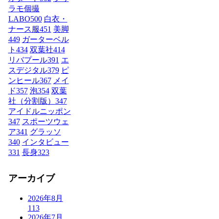
ラモ個撮
LABO
500
白衣・
ナース服
451
美脚
449
ガーターベル
ト
434
双葉社
414
リバプール
391
エ
スデジタル
379
ピ
ンヒール
367
メイ
ド
357
泡
354
双葉
社（分割版）
347
アイドルニッポン
347
スポーツウェ
ア
341
グラッソ
340
インタビュー
331
長身
323
アーカイブ
2026年8月
113
2026年7月