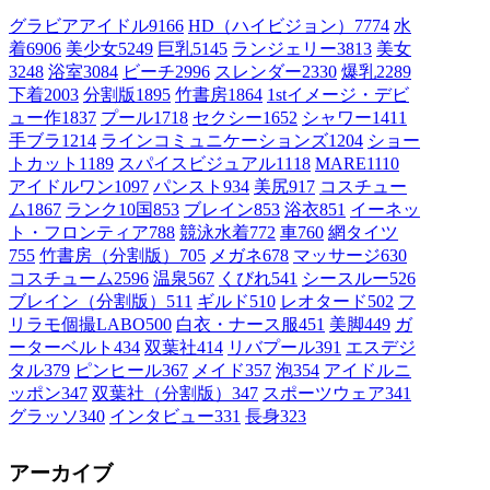
グラビアアイドル
9166
HD（ハイビジョン）
7774
水
着
6906
美少女
5249
巨乳
5145
ランジェリー
3813
美女
3248
浴室
3084
ビーチ
2996
スレンダー
2330
爆乳
2289
下着
2003
分割版
1895
竹書房
1864
1stイメージ・デビ
ュー作
1837
プール
1718
セクシー
1652
シャワー
1411
手ブラ
1214
ラインコミュニケーションズ
1204
ショー
トカット
1189
スパイスビジュアル
1118
MARE
1110
アイドルワン
1097
パンスト
934
美尻
917
コスチュー
ム1
867
ランク10国
853
ブレイン
853
浴衣
851
イーネッ
ト・フロンティア
788
競泳水着
772
車
760
網タイツ
755
竹書房（分割版）
705
メガネ
678
マッサージ
630
コスチューム2
596
温泉
567
くびれ
541
シースルー
526
ブレイン（分割版）
511
ギルド
510
レオタード
502
フ
リラモ個撮LABO
500
白衣・ナース服
451
美脚
449
ガ
ーターベルト
434
双葉社
414
リバプール
391
エスデジ
タル
379
ピンヒール
367
メイド
357
泡
354
アイドルニ
ッポン
347
双葉社（分割版）
347
スポーツウェア
341
グラッソ
340
インタビュー
331
長身
323
アーカイブ