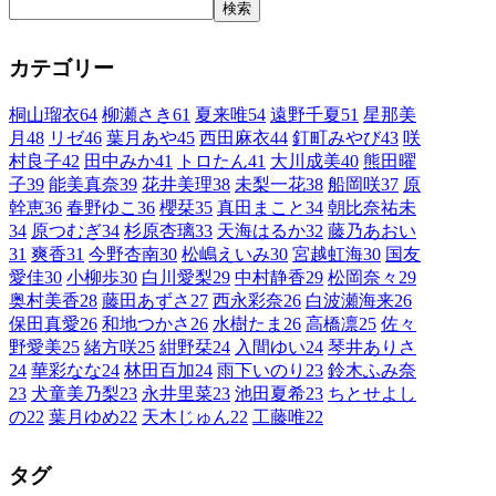
検索
カテゴリー
桐山瑠衣
64
柳瀬さき
61
夏来唯
54
遠野千夏
51
星那美
月
48
リゼ
46
葉月あや
45
西田麻衣
44
釘町みやび
43
咲
村良子
42
田中みか
41
トロたん
41
大川成美
40
熊田曜
子
39
能美真奈
39
花井美理
38
未梨一花
38
船岡咲
37
原
幹恵
36
春野ゆこ
36
櫻栞
35
真田まこと
34
朝比奈祐未
34
原つむぎ
34
杉原杏璃
33
天海はるか
32
藤乃あおい
31
爽香
31
今野杏南
30
松嶋えいみ
30
宮越虹海
30
国友
愛佳
30
小柳歩
30
白川愛梨
29
中村静香
29
松岡奈々
29
奥村美香
28
藤田あずさ
27
西永彩奈
26
白波瀬海来
26
保田真愛
26
和地つかさ
26
水樹たま
26
高橋凛
25
佐々
野愛美
25
緒方咲
25
紺野栞
24
入間ゆい
24
琴井ありさ
24
華彩なな
24
林田百加
24
雨下いのり
23
鈴木ふみ奈
23
犬童美乃梨
23
永井里菜
23
池田夏希
23
ちとせよし
の
22
葉月ゆめ
22
天木じゅん
22
工藤唯
22
タグ