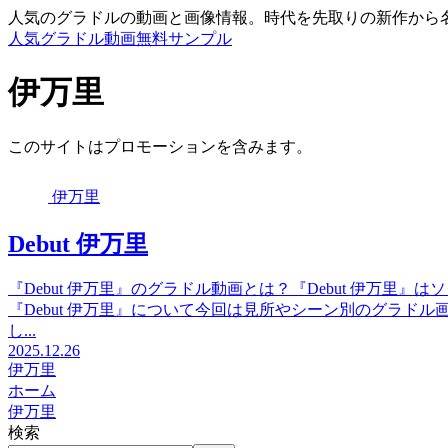
人気のグラドルの動画と画像情報。時代を先取りの新作から
人気グラドル動画無料サンプル
伊万里
このサイトはプロモーションを含みます。
伊万里
Debut 伊万里
『Debut 伊万里』のグラドル動画とは？『Debut 伊万里』
『Debut 伊万里』について今回は見所やシーン別のグラド
し...
2025.12.26
伊万里
ホーム
伊万里
検索