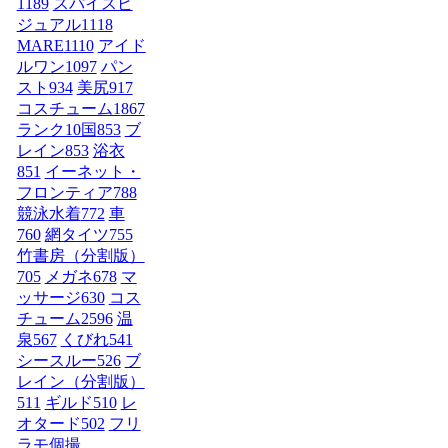
1189
スパイスビ
ジュアル
1118
MARE
1110
アイド
ルワン
1097
パン
スト
934
美尻
917
コスチューム1
867
ランク10国
853
ブ
レイン
853
浴衣
851
イーネット・
フロンティア
788
競泳水着
772
車
760
網タイツ
755
竹書房（分割版）
705
メガネ
678
マ
ッサージ
630
コス
チューム2
596
温
泉
567
くびれ
541
シースルー
526
ブ
レイン（分割版）
511
ギルド
510
レ
オタード
502
フリ
ラモ個撮