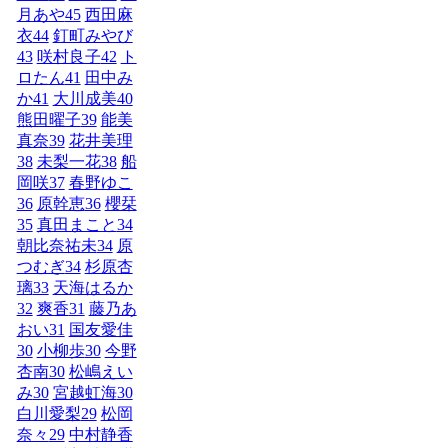
月あや
45
西田麻
衣
44
釘町みやび
43
咲村良子
42
ト
ロたん
41
田中み
か
41
大川成美
40
熊田曜子
39
能美
真奈
39
花井美理
38
未梨一花
38
船
岡咲
37
春野ゆこ
36
原幹恵
36
櫻栞
35
真田まこと
34
朝比奈祐未
34
原
つむぎ
34
杉原杏
璃
33
天海はるか
32
爽香
31
藤乃あ
おい
31
国友愛佳
30
小柳歩
30
今野
杏南
30
松嶋えい
み
30
宮越虹海
30
白川愛梨
29
松岡
奈々
29
中村静香