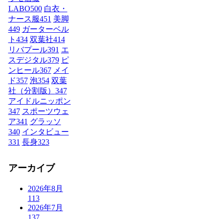
LABO
500
白衣・
ナース服
451
美脚
449
ガーターベル
ト
434
双葉社
414
リバプール
391
エ
スデジタル
379
ピ
ンヒール
367
メイ
ド
357
泡
354
双葉
社（分割版）
347
アイドルニッポン
347
スポーツウェ
ア
341
グラッソ
340
インタビュー
331
長身
323
アーカイブ
2026年8月
113
2026年7月
137