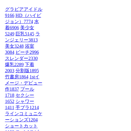
グラビアアイドル
9166
HD（ハイビ
ジョン）
7774
水
着
6906
美少女
5249
巨乳
5145
ラ
ンジェリー
3813
美女
3248
浴室
3084
ビーチ
2996
スレンダー
2330
爆乳
2289
下着
2003
分割版
1895
竹書房
1864
1stイ
メージ・デビュー
作
1837
プール
1718
セクシー
1652
シャワー
1411
手ブラ
1214
ラインコミュニケ
ーションズ
1204
ショートカット