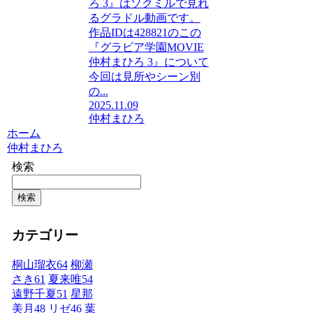
ろ 3』はソクミルで見れ
るグラドル動画です。
作品IDは428821のこの
『グラビア学園MOVIE
仲村まひろ 3』について
今回は見所やシーン別
の...
2025.11.09
仲村まひろ
ホーム
仲村まひろ
検索
検索
カテゴリー
桐山瑠衣
64
柳瀬
さき
61
夏来唯
54
遠野千夏
51
星那
美月
48
リゼ
46
葉