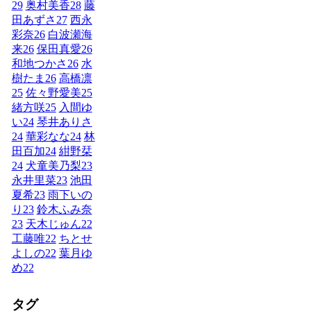
29
奥村美香
28
藤
田あずさ
27
西永
彩奈
26
白波瀬海
来
26
保田真愛
26
和地つかさ
26
水
樹たま
26
高橋凛
25
佐々野愛美
25
緒方咲
25
入間ゆ
い
24
琴井ありさ
24
華彩なな
24
林
田百加
24
紺野栞
24
犬童美乃梨
23
永井里菜
23
池田
夏希
23
雨下いの
り
23
鈴木ふみ奈
23
天木じゅん
22
工藤唯
22
ちとせ
よしの
22
葉月ゆ
め
22
タグ