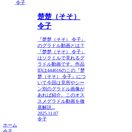
令子
楚楚（そそ）
令子
『楚楚（そそ） 令子』
のグラドル動画とは？
『楚楚（そそ） 令子』
はソクミルで見れるグ
ラドル動画です。作品
IDは444616のこの『楚
楚（そそ） 令子』につ
いて今回は見所やシー
ン別のグラドル画像が
あれば紹介。このオス
スメグラドル動画を徹
底解説...
2025.11.07
令子
ホーム
令子