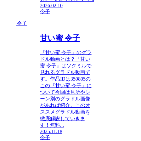
2026.02.10
令子
令子
甘い蜜 令子
『甘い蜜 令子』のグラ
ドル動画とは？『甘い
蜜 令子』はソクミルで
見れるグラドル動画で
す。作品IDは350805の
この『甘い蜜 令子』に
ついて今回は見所やシ
ーン別のグラドル画像
があれば紹介。このオ
ススメグラドル動画を
徹底解説していきま
す！無料...
2025.11.18
令子