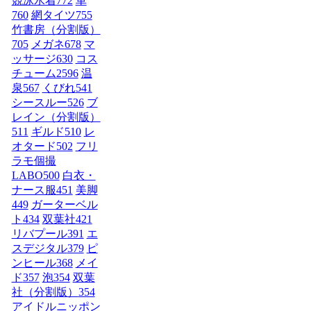
競泳水着
772
車
760
網タイツ
755
竹書房（分割版）
705
メガネ
678
マ
ッサージ
630
コス
チューム2
596
温
泉
567
くびれ
541
シースルー
526
ブ
レイン（分割版）
511
ギルド
510
レ
オタード
502
フリ
ラモ個撮
LABO
500
白衣・
ナース服
451
美脚
449
ガーターベル
ト
434
双葉社
421
リバプール
391
エ
スデジタル
379
ピ
ンヒール
368
メイ
ド
357
泡
354
双葉
社（分割版）
354
アイドルニッポン