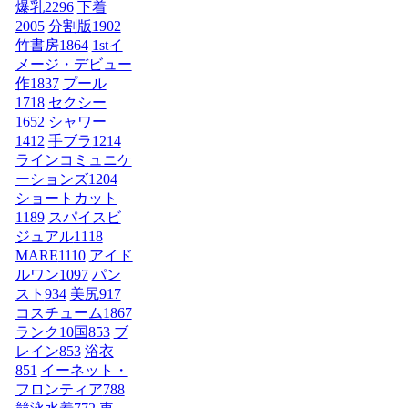
爆乳
2296
下着
2005
分割版
1902
竹書房
1864
1stイ
メージ・デビュー
作
1837
プール
1718
セクシー
1652
シャワー
1412
手ブラ
1214
ラインコミュニケ
ーションズ
1204
ショートカット
1189
スパイスビ
ジュアル
1118
MARE
1110
アイド
ルワン
1097
パン
スト
934
美尻
917
コスチューム1
867
ランク10国
853
ブ
レイン
853
浴衣
851
イーネット・
フロンティア
788