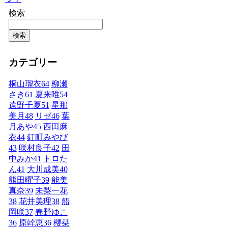
検索
検索
カテゴリー
桐山瑠衣
64
柳瀬
さき
61
夏来唯
54
遠野千夏
51
星那
美月
48
リゼ
46
葉
月あや
45
西田麻
衣
44
釘町みやび
43
咲村良子
42
田
中みか
41
トロた
ん
41
大川成美
40
熊田曜子
39
能美
真奈
39
未梨一花
38
花井美理
38
船
岡咲
37
春野ゆこ
36
原幹恵
36
櫻栞