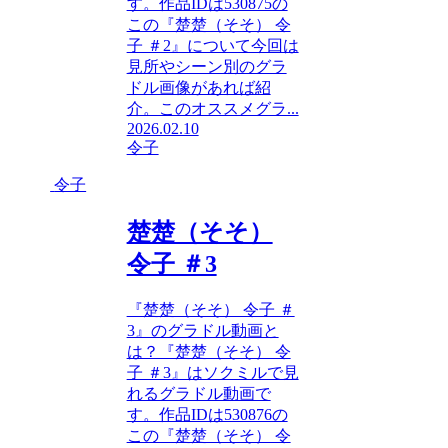
す。作品IDは530875の
この『楚楚（そそ） 令
子 ＃2』について今回は
見所やシーン別のグラ
ドル画像があれば紹
介。このオススメグラ...
2026.02.10
令子
令子
楚楚（そそ）
令子 ＃3
『楚楚（そそ） 令子 ＃
3』のグラドル動画と
は？『楚楚（そそ） 令
子 ＃3』はソクミルで見
れるグラドル動画で
す。作品IDは530876の
この『楚楚（そそ） 令