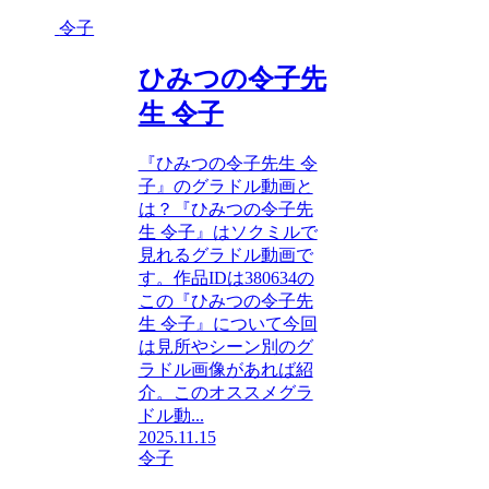
令子
ひみつの令子先
生 令子
『ひみつの令子先生 令
子』のグラドル動画と
は？『ひみつの令子先
生 令子』はソクミルで
見れるグラドル動画で
す。作品IDは380634の
この『ひみつの令子先
生 令子』について今回
は見所やシーン別のグ
ラドル画像があれば紹
介。このオススメグラ
ドル動...
2025.11.15
令子