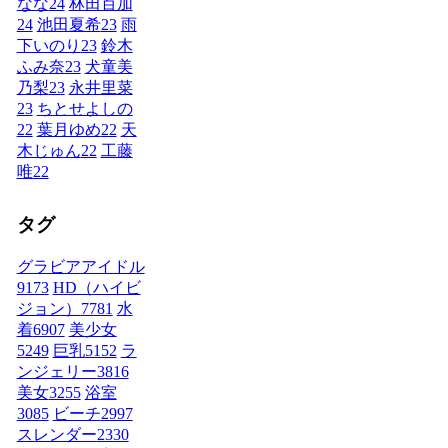
なな
24
林田百加
24
池田夏希
23
雨
下いのり
23
鈴木
ふみ奈
23
犬童美
乃梨
23
永井里菜
23
ちとせよしの
22
葉月ゆめ
22
天
木じゅん
22
工藤
唯
22
タグ
グラビアアイドル
9173
HD（ハイビ
ジョン）
7781
水
着
6907
美少女
5249
巨乳
5152
ラ
ンジェリー
3816
美女
3255
浴室
3085
ビーチ
2997
スレンダー
2330