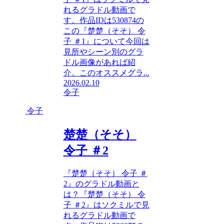
れるグラドル動画で
す。作品IDは530874の
この『楚楚（そそ） 令
子 ＃1』について今回は
見所やシーン別のグラ
ドル画像があれば紹
介。このオススメグラ...
2026.02.10
令子
令子
楚楚（そそ）
令子 ＃2
『楚楚（そそ） 令子 ＃
2』のグラドル動画と
は？『楚楚（そそ） 令
子 ＃2』はソクミルで見
れるグラドル動画で