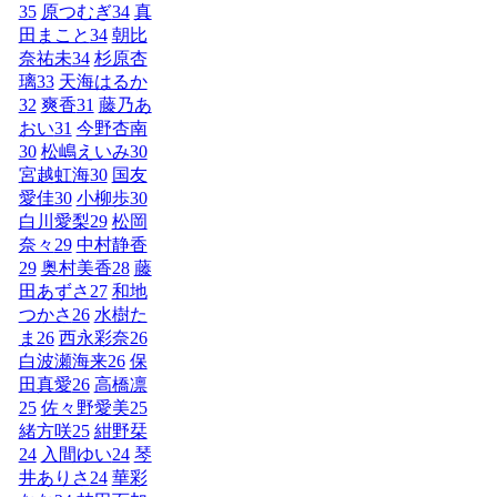
35
原つむぎ
34
真
田まこと
34
朝比
奈祐未
34
杉原杏
璃
33
天海はるか
32
爽香
31
藤乃あ
おい
31
今野杏南
30
松嶋えいみ
30
宮越虹海
30
国友
愛佳
30
小柳歩
30
白川愛梨
29
松岡
奈々
29
中村静香
29
奥村美香
28
藤
田あずさ
27
和地
つかさ
26
水樹た
ま
26
西永彩奈
26
白波瀬海来
26
保
田真愛
26
高橋凛
25
佐々野愛美
25
緒方咲
25
紺野栞
24
入間ゆい
24
琴
井ありさ
24
華彩