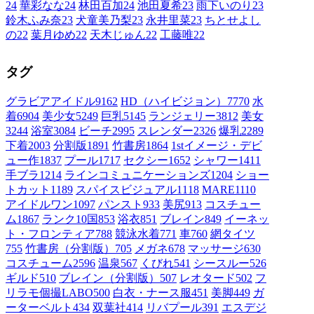
24
華彩なな
24
林田百加
24
池田夏希
23
雨下いのり
23
鈴木ふみ奈
23
犬童美乃梨
23
永井里菜
23
ちとせよし
の
22
葉月ゆめ
22
天木じゅん
22
工藤唯
22
タグ
グラビアアイドル
9162
HD（ハイビジョン）
7770
水
着
6904
美少女
5249
巨乳
5145
ランジェリー
3812
美女
3244
浴室
3084
ビーチ
2995
スレンダー
2326
爆乳
2289
下着
2003
分割版
1891
竹書房
1864
1stイメージ・デビ
ュー作
1837
プール
1717
セクシー
1652
シャワー
1411
手ブラ
1214
ラインコミュニケーションズ
1204
ショー
トカット
1189
スパイスビジュアル
1118
MARE
1110
アイドルワン
1097
パンスト
933
美尻
913
コスチュー
ム1
867
ランク10国
853
浴衣
851
ブレイン
849
イーネッ
ト・フロンティア
788
競泳水着
771
車
760
網タイツ
755
竹書房（分割版）
705
メガネ
678
マッサージ
630
コスチューム2
596
温泉
567
くびれ
541
シースルー
526
ギルド
510
ブレイン（分割版）
507
レオタード
502
フ
リラモ個撮LABO
500
白衣・ナース服
451
美脚
449
ガ
ーターベルト
434
双葉社
414
リバプール
391
エスデジ