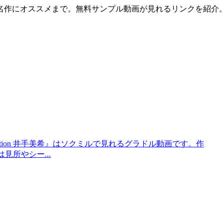
名作にオススメまで。無料サンプル動画が見れるリンクを紹介
 collection 井手美希』はソクミルで見れるグラドル動画です。作
回は見所やシー...