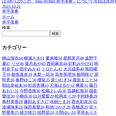
は508712のこの『miki rhythm 井手美希』について今回は
2025.10.21
井手美希
ホーム
井手美希
検索
検索
カテゴリー
桐山瑠衣
64
柳瀬さき
61
夏来唯
54
星那美月
48
遠野千
夏
47
リゼ
46
葉月あや
45
西田麻衣
44
釘町みやび
43
咲
村良子
42
田中みか
41
トロたん
41
大川成美
40
熊田曜
子
39
能美真奈
39
未梨一花
38
花井美理
38
船岡咲
37
原
幹恵
36
春野ゆこ
36
櫻栞
35
原つむぎ
34
真田まこと
34
朝比奈祐未
34
杉原杏璃
33
天海はるか
32
爽香
31
藤乃
あおい
31
今野杏南
30
松嶋えいみ
30
宮越虹海
30
国友
愛佳
30
小柳歩
30
白川愛梨
29
松岡奈々
29
中村静香
29
奥村美香
28
藤田あずさ
27
水樹たま
26
西永彩奈
26
白
波瀬海来
26
保田真愛
26
和地つかさ
26
高橋凛
25
佐々
野愛美
25
緒方咲
25
紺野栞
24
入間ゆい
24
琴井ありさ