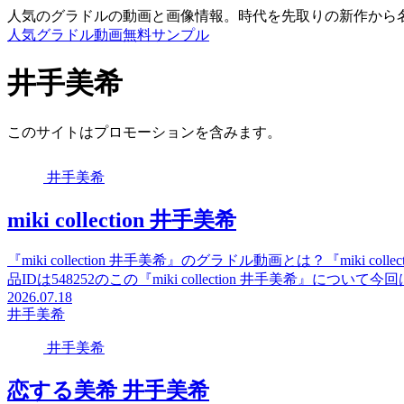
人気のグラドルの動画と画像情報。時代を先取りの新作から
人気グラドル動画無料サンプル
井手美希
このサイトはプロモーションを含みます。
井手美希
miki collection 井手美希
『miki collection 井手美希』のグラドル動画とは？『miki
品IDは548252のこの『miki collection 井手美希』について今
2026.07.18
井手美希
井手美希
恋する美希 井手美希