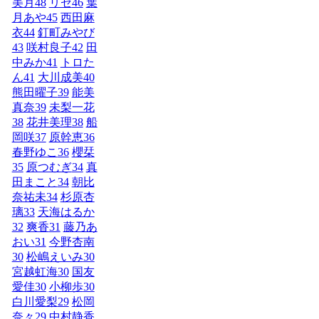
美月
48
リゼ
46
葉
月あや
45
西田麻
衣
44
釘町みやび
43
咲村良子
42
田
中みか
41
トロた
ん
41
大川成美
40
熊田曜子
39
能美
真奈
39
未梨一花
38
花井美理
38
船
岡咲
37
原幹恵
36
春野ゆこ
36
櫻栞
35
原つむぎ
34
真
田まこと
34
朝比
奈祐未
34
杉原杏
璃
33
天海はるか
32
爽香
31
藤乃あ
おい
31
今野杏南
30
松嶋えいみ
30
宮越虹海
30
国友
愛佳
30
小柳歩
30
白川愛梨
29
松岡
奈々
29
中村静香