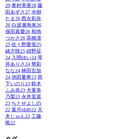
29
奥村美香
28
藤
田あずさ
27
水樹
たま
26
西永彩奈
26
白波瀬海来
26
保田真愛
26
和地
つかさ
26
高橋凛
25
佐々野愛美
25
緒方咲
25
紺野栞
24
入間ゆい
24
琴
井ありさ
24
華彩
なな
24
林田百加
24
池田夏希
23
雨
下いのり
23
鈴木
ふみ奈
23
犬童美
乃梨
23
永井里菜
23
ちとせよしの
22
葉月ゆめ
22
天
木じゅん
22
工藤
唯
22