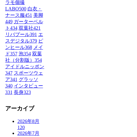
ラモ個撮
LABO
500
白衣・
ナース服
451
美脚
449
ガーターベル
ト
434
双葉社
421
リバプール
391
エ
スデジタル
379
ピ
ンヒール
368
メイ
ド
357
泡
354
双葉
社（分割版）
354
アイドルニッポン
347
スポーツウェ
ア
341
グラッソ
340
インタビュー
331
長身
323
アーカイブ
2026年8月
120
2026年7月