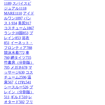
1189
スパイスビ
ジュアル
1118
MARE
1110
アイド
ルワン
1097
パン
スト
934
美尻
917
コスチューム1
867
ランク10国
853
ブ
レイン
853
浴衣
851
イーネット・
フロンティア
788
競泳水着
772
車
760
網タイツ
755
竹書房（分割版）
705
メガネ
678
マ
ッサージ
630
コス
チューム2
596
温
泉
567
くびれ
541
シースルー
526
ブ
レイン（分割版）
511
ギルド
510
レ
オタード
502
フリ