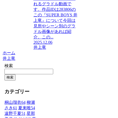
れるグラドル動画で
す。作品IDは283806の
この『SUPER BOYS 井
上竜』について今回は
見所やシーン別のグラ
ドル画像があれば紹
介。この...
2025.12.06
井上竜
ホーム
井上竜
検索
検索
カテゴリー
桐山瑠衣
64
柳瀬
さき
61
夏来唯
54
遠野千夏
51
星那