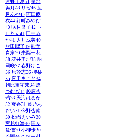
遠野千夏
51
星那
美月
48
リゼ
46
葉
月あや
45
西田麻
衣
44
釘町みやび
43
咲村良子
42
ト
ロたん
41
田中み
か
41
大川成美
40
熊田曜子
39
能美
真奈
39
未梨一花
38
花井美理
38
船
岡咲
37
春野ゆこ
36
原幹恵
36
櫻栞
35
真田まこと
34
朝比奈祐未
34
原
つむぎ
34
杉原杏
璃
33
天海はるか
32
爽香
31
藤乃あ
おい
31
今野杏南
30
松嶋えいみ
30
宮越虹海
30
国友
愛佳
30
小柳歩
30
松岡奈々
29
中村