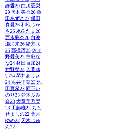
静香
29
白川愛梨
29
奥村美香
28
藤
田あずさ
27
保田
真愛
26
和地つか
さ
26
水樹たま
26
西永彩奈
26
白波
瀬海来
26
緒方咲
25
高橋凛
25
佐々
野愛美
25
華彩な
な
24
林田百加
24
紺野栞
24
入間ゆ
い
24
琴井ありさ
24
永井里菜
23
池
田夏希
23
雨下い
のり
23
鈴木ふみ
奈
23
犬童美乃梨
23
工藤唯
22
ちと
せよしの
22
葉月
ゆめ
22
天木じゅ
ん
22