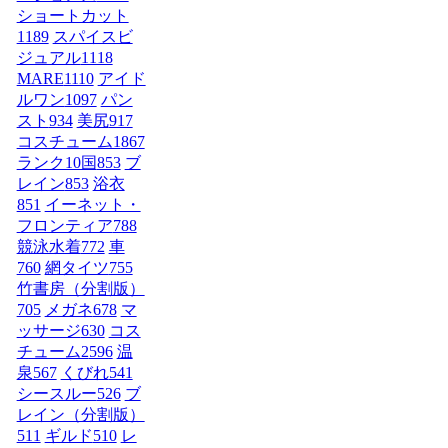
ショートカット
1189
スパイスビ
ジュアル
1118
MARE
1110
アイド
ルワン
1097
パン
スト
934
美尻
917
コスチューム1
867
ランク10国
853
ブ
レイン
853
浴衣
851
イーネット・
フロンティア
788
競泳水着
772
車
760
網タイツ
755
竹書房（分割版）
705
メガネ
678
マ
ッサージ
630
コス
チューム2
596
温
泉
567
くびれ
541
シースルー
526
ブ
レイン（分割版）
511
ギルド
510
レ