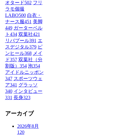
オタード
502
フリ
ラモ個撮
LABO
500
白衣・
ナース服
451
美脚
449
ガーターベル
ト
434
双葉社
421
リバプール
391
エ
スデジタル
379
ピ
ンヒール
368
メイ
ド
357
双葉社（分
割版）
354
泡
354
アイドルニッポン
347
スポーツウェ
ア
341
グラッソ
340
インタビュー
331
長身
323
アーカイブ
2026年8月
120