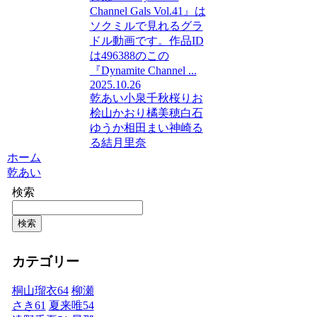
Channel Gals Vol.41』は
ソクミルで見れるグラ
ドル動画です。作品ID
は496388のこの
『Dynamite Channel ...
2025.10.26
乾あい
小泉千秋
桜りお
桧山かおり
橘美穂
白石
ゆうか
相田まい
神崎る
る
結月里奈
ホーム
乾あい
検索
検索
カテゴリー
桐山瑠衣
64
柳瀬
さき
61
夏来唯
54