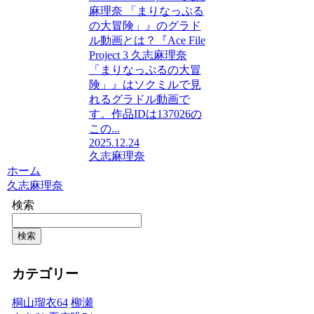
麻理奈 「まりなっぷる
の大冒険」』のグラド
ル動画とは？『Ace File
Project 3 久志麻理奈
「まりなっぷるの大冒
険」』はソクミルで見
れるグラドル動画で
す。作品IDは137026の
この...
2025.12.24
久志麻理奈
ホーム
久志麻理奈
検索
検索
カテゴリー
桐山瑠衣
64
柳瀬