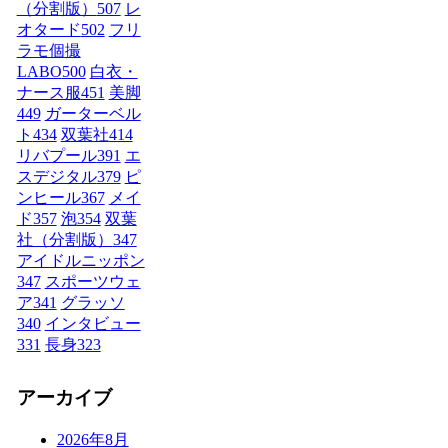
（分割版）
507
レ
オタード
502
フリ
ラモ個撮
LABO
500
白衣・
ナース服
451
美脚
449
ガーターベル
ト
434
双葉社
414
リバプール
391
エ
スデジタル
379
ピ
ンヒール
367
メイ
ド
357
泡
354
双葉
社（分割版）
347
アイドルニッポン
347
スポーツウェ
ア
341
グラッソ
340
インタビュー
331
長身
323
アーカイブ
2026年8月