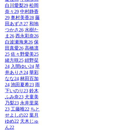
白川愛梨
29
松岡
奈々
29
中村静香
29
奥村美香
28
藤
田あずさ
27
和地
つかさ
26
水樹た
ま
26
西永彩奈
26
白波瀬海来
26
保
田真愛
26
高橋凛
25
佐々野愛美
25
緒方咲
25
紺野栞
24
入間ゆい
24
琴
井ありさ
24
華彩
なな
24
林田百加
24
池田夏希
23
雨
下いのり
23
鈴木
ふみ奈
23
犬童美
乃梨
23
永井里菜
23
工藤唯
22
ちと
せよしの
22
葉月
ゆめ
22
天木じゅ
ん
22