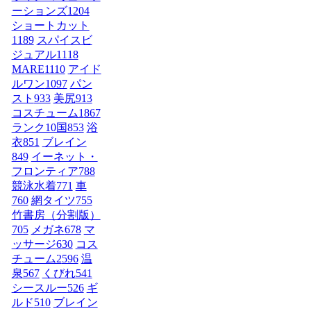
ーションズ
1204
ショートカット
1189
スパイスビ
ジュアル
1118
MARE
1110
アイド
ルワン
1097
パン
スト
933
美尻
913
コスチューム1
867
ランク10国
853
浴
衣
851
ブレイン
849
イーネット・
フロンティア
788
競泳水着
771
車
760
網タイツ
755
竹書房（分割版）
705
メガネ
678
マ
ッサージ
630
コス
チューム2
596
温
泉
567
くびれ
541
シースルー
526
ギ
ルド
510
ブレイン