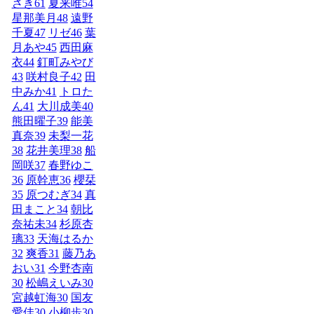
さき
61
夏来唯
54
星那美月
48
遠野
千夏
47
リゼ
46
葉
月あや
45
西田麻
衣
44
釘町みやび
43
咲村良子
42
田
中みか
41
トロた
ん
41
大川成美
40
熊田曜子
39
能美
真奈
39
未梨一花
38
花井美理
38
船
岡咲
37
春野ゆこ
36
原幹恵
36
櫻栞
35
原つむぎ
34
真
田まこと
34
朝比
奈祐未
34
杉原杏
璃
33
天海はるか
32
爽香
31
藤乃あ
おい
31
今野杏南
30
松嶋えいみ
30
宮越虹海
30
国友
愛佳
30
小柳歩
30