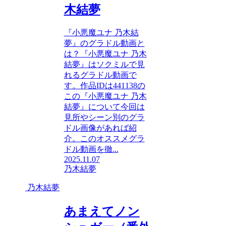
木結夢
『小悪魔ユナ 乃木結
夢』のグラドル動画と
は？『小悪魔ユナ 乃木
結夢』はソクミルで見
れるグラドル動画で
す。作品IDは441138の
この『小悪魔ユナ 乃木
結夢』について今回は
見所やシーン別のグラ
ドル画像があれば紹
介。このオススメグラ
ドル動画を徹...
2025.11.07
乃木結夢
乃木結夢
あまえてノン