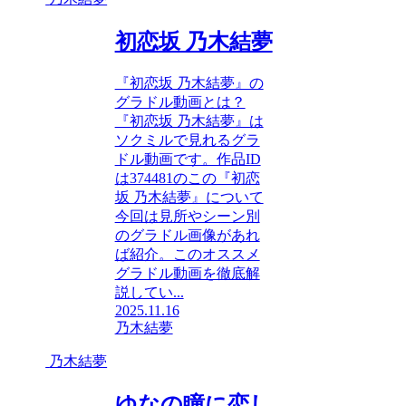
初恋坂 乃木結夢
『初恋坂 乃木結夢』の
グラドル動画とは？
『初恋坂 乃木結夢』は
ソクミルで見れるグラ
ドル動画です。作品ID
は374481のこの『初恋
坂 乃木結夢』について
今回は見所やシーン別
のグラドル画像があれ
ば紹介。このオススメ
グラドル動画を徹底解
説してい...
2025.11.16
乃木結夢
乃木結夢
ゆなの瞳に恋し