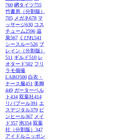
760
網タイツ
755
竹書房（分割版）
705
メガネ
678
マ
ッサージ
630
コス
チューム2
596
温
泉
567
くびれ
541
シースルー
526
ブ
レイン（分割版）
511
ギルド
510
レ
オタード
502
フリ
ラモ個撮
LABO
500
白衣・
ナース服
451
美脚
449
ガーターベル
ト
434
双葉社
414
リバプール
391
エ
スデジタル
379
ピ
ンヒール
367
メイ
ド
357
泡
354
双葉
社（分割版）
347
アイドルニッポン