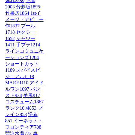
爆乳
2289
下着
2003
分割版
1895
竹書房
1864
1stイ
メージ・デビュー
作
1837
プール
1718
セクシー
1652
シャワー
1411
手ブラ
1214
ラインコミュニケ
ーションズ
1204
ショートカット
1189
スパイスビ
ジュアル
1118
MARE
1110
アイド
ルワン
1097
パン
スト
934
美尻
917
コスチューム1
867
ランク10国
853
ブ
レイン
853
浴衣
851
イーネット・
フロンティア
788
競泳水着
772
車