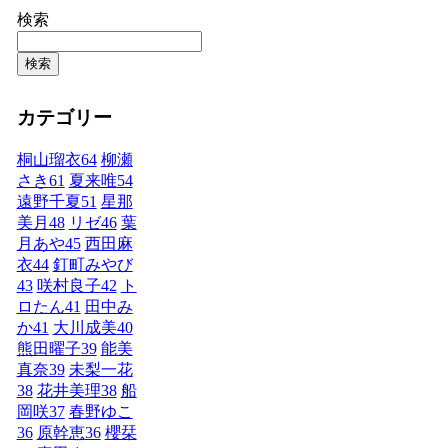
検索
検索
カテゴリー
桐山瑠衣
64
柳瀬
さき
61
夏来唯
54
遠野千夏
51
星那
美月
48
リゼ
46
葉
月あや
45
西田麻
衣
44
釘町みやび
43
咲村良子
42
ト
ロたん
41
田中み
か
41
大川成美
40
熊田曜子
39
能美
真奈
39
未梨一花
38
花井美理
38
船
岡咲
37
春野ゆこ
36
原幹恵
36
櫻栞