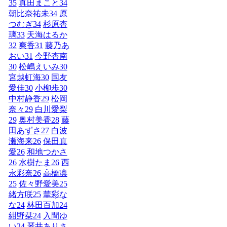
35
真田まこと
34
朝比奈祐未
34
原
つむぎ
34
杉原杏
璃
33
天海はるか
32
爽香
31
藤乃あ
おい
31
今野杏南
30
松嶋えいみ
30
宮越虹海
30
国友
愛佳
30
小柳歩
30
中村静香
29
松岡
奈々
29
白川愛梨
29
奥村美香
28
藤
田あずさ
27
白波
瀬海来
26
保田真
愛
26
和地つかさ
26
水樹たま
26
西
永彩奈
26
高橋凛
25
佐々野愛美
25
緒方咲
25
華彩な
な
24
林田百加
24
紺野栞
24
入間ゆ
い
24
琴井ありさ