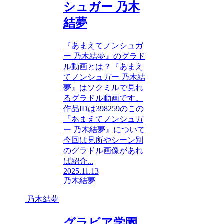
シュガー 乃木
結夢
『あまえてノンシュガ
ー 乃木結夢』のグラド
ル動画とは？『あまえ
てノンシュガー 乃木結
夢』はソクミルで見れ
るグラドル動画です。
作品IDは398259のこの
『あまえてノンシュガ
ー 乃木結夢』について
今回は見所やシーン別
のグラドル画像があれ
ば紹介...
2025.11.13
乃木結夢
乃木結夢
グラビア学園