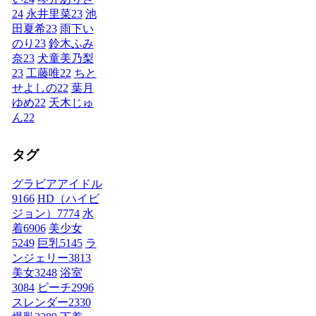
24
永井里菜
23
池
田夏希
23
雨下い
のり
23
鈴木ふみ
奈
23
犬童美乃梨
23
工藤唯
22
ちと
せよしの
22
葉月
ゆめ
22
天木じゅ
ん
22
タグ
グラビアアイドル
9166
HD（ハイビ
ジョン）
7774
水
着
6906
美少女
5249
巨乳
5145
ラ
ンジェリー
3813
美女
3248
浴室
3084
ビーチ
2996
スレンダー
2330