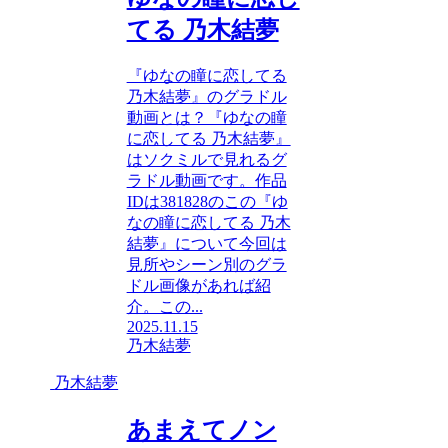
てる 乃木結夢
『ゆなの瞳に恋してる
乃木結夢』のグラドル
動画とは？『ゆなの瞳
に恋してる 乃木結夢』
はソクミルで見れるグ
ラドル動画です。作品
IDは381828のこの『ゆ
なの瞳に恋してる 乃木
結夢』について今回は
見所やシーン別のグラ
ドル画像があれば紹
介。この...
2025.11.15
乃木結夢
乃木結夢
あまえてノン