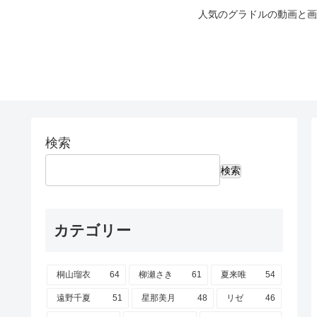
人気のグラドルの動画と画
検索
検索
カテゴリー
桐山瑠衣
64
柳瀬さき
61
夏来唯
54
遠野千夏
51
星那美月
48
リゼ
46