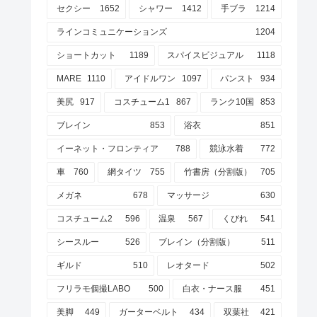
セクシー
1652
シャワー
1412
手ブラ
1214
ラインコミュニケーションズ
1204
ショートカット
1189
スパイスビジュアル
1118
MARE
1110
アイドルワン
1097
パンスト
934
美尻
917
コスチューム1
867
ランク10国
853
ブレイン
853
浴衣
851
イーネット・フロンティア
788
競泳水着
772
車
760
網タイツ
755
竹書房（分割版）
705
メガネ
678
マッサージ
630
コスチューム2
596
温泉
567
くびれ
541
シースルー
526
ブレイン（分割版）
511
ギルド
510
レオタード
502
フリラモ個撮LABO
500
白衣・ナース服
451
美脚
449
ガーターベルト
434
双葉社
421