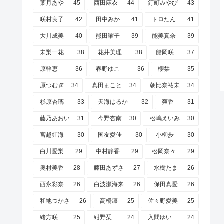
葉月あや
45
西田麻衣
44
釘町みやび
43
咲村良子
42
田中みか
41
トロたん
41
大川成美
40
熊田曜子
39
能美真奈
39
未梨一花
38
花井美理
38
船岡咲
37
原幹恵
36
春野ゆこ
36
櫻栞
35
原つむぎ
34
真田まこと
34
朝比奈祐未
34
杉原杏璃
33
天海はるか
32
爽香
31
藤乃あおい
31
今野杏南
30
松嶋えいみ
30
宮越虹海
30
国友愛佳
30
小柳歩
30
白川愛梨
29
中村静香
29
松岡奈々
29
奥村美香
28
藤田あずさ
27
水樹たま
26
西永彩奈
26
白波瀬海来
26
保田真愛
26
和地つかさ
26
高橋凛
25
佐々野愛美
25
緒方咲
25
紺野栞
24
入間ゆい
24