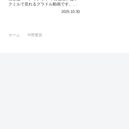
クミルで見れるグラドル動画です。作
品IDは473774のこの『アイノオト 中野
2025.10.30
愛音』について今回は見所やシーン別
のグラドル画像があれば紹介。このオ
ススメグラドル動画を徹...
ホーム
中野愛音