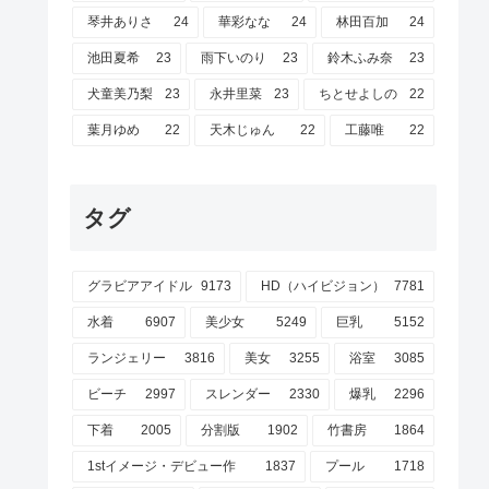
琴井ありさ
24
華彩なな
24
林田百加
24
池田夏希
23
雨下いのり
23
鈴木ふみ奈
23
犬童美乃梨
23
永井里菜
23
ちとせよしの
22
葉月ゆめ
22
天木じゅん
22
工藤唯
22
タグ
グラビアアイドル
9173
HD（ハイビジョン）
7781
水着
6907
美少女
5249
巨乳
5152
ランジェリー
3816
美女
3255
浴室
3085
ビーチ
2997
スレンダー
2330
爆乳
2296
下着
2005
分割版
1902
竹書房
1864
1stイメージ・デビュー作
1837
プール
1718