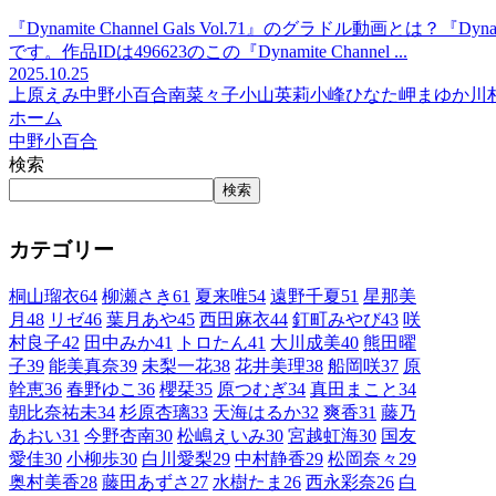
『Dynamite Channel Gals Vol.71』のグラドル動画とは？『Dy
です。作品IDは496623のこの『Dynamite Channel ...
2025.10.25
上原えみ
中野小百合
南菜々子
小山英莉
小峰ひなた
岬まゆか
川
ホーム
中野小百合
検索
検索
カテゴリー
桐山瑠衣
64
柳瀬さき
61
夏来唯
54
遠野千夏
51
星那美
月
48
リゼ
46
葉月あや
45
西田麻衣
44
釘町みやび
43
咲
村良子
42
田中みか
41
トロたん
41
大川成美
40
熊田曜
子
39
能美真奈
39
未梨一花
38
花井美理
38
船岡咲
37
原
幹恵
36
春野ゆこ
36
櫻栞
35
原つむぎ
34
真田まこと
34
朝比奈祐未
34
杉原杏璃
33
天海はるか
32
爽香
31
藤乃
あおい
31
今野杏南
30
松嶋えいみ
30
宮越虹海
30
国友
愛佳
30
小柳歩
30
白川愛梨
29
中村静香
29
松岡奈々
29
奥村美香
28
藤田あずさ
27
水樹たま
26
西永彩奈
26
白