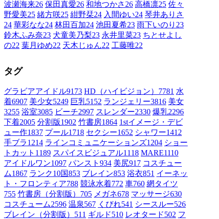
波瀬海来
26
保田真愛
26
和地つかさ
26
高橋凛
25
佐々
野愛美
25
緒方咲
25
紺野栞
24
入間ゆい
24
琴井ありさ
24
華彩なな
24
林田百加
24
池田夏希
23
雨下いのり
23
鈴木ふみ奈
23
犬童美乃梨
23
永井里菜
23
ちとせよし
の
22
葉月ゆめ
22
天木じゅん
22
工藤唯
22
タグ
グラビアアイドル
9173
HD（ハイビジョン）
7781
水
着
6907
美少女
5249
巨乳
5152
ランジェリー
3816
美女
3255
浴室
3085
ビーチ
2997
スレンダー
2330
爆乳
2296
下着
2005
分割版
1902
竹書房
1864
1stイメージ・デビ
ュー作
1837
プール
1718
セクシー
1652
シャワー
1412
手ブラ
1214
ラインコミュニケーションズ
1204
ショー
トカット
1189
スパイスビジュアル
1118
MARE
1110
アイドルワン
1097
パンスト
934
美尻
917
コスチュー
ム1
867
ランク10国
853
ブレイン
853
浴衣
851
イーネッ
ト・フロンティア
788
競泳水着
772
車
760
網タイツ
755
竹書房（分割版）
705
メガネ
678
マッサージ
630
コスチューム2
596
温泉
567
くびれ
541
シースルー
526
ブレイン（分割版）
511
ギルド
510
レオタード
502
フ