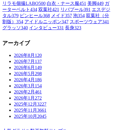
リラモ個撮LABO
500
白衣・ナース服
451
美脚
449
ガ
ーターベルト
434
双葉社
421
リバプール
391
エスデジ
タル
379
ピンヒール
368
メイド
357
泡
354
双葉社（分
割版）
354
アイドルニッポン
347
スポーツウェア
341
グラッソ
340
インタビュー
331
長身
323
アーカイブ
2026年8月
120
2026年7月
137
2026年6月
149
2026年5月
298
2026年4月
186
2026年3月
154
2026年2月
461
2026年1月
272
2025年12月
3227
2025年11月
3661
2025年10月
2045