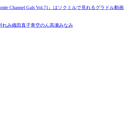
namite Channel Gals Vol.71』はソクミルで見れるグラドル動画
村れみ
織田真子
青空のん
高瀬みなみ