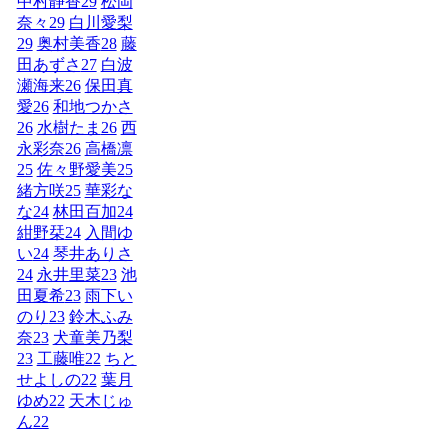
中村静香
29
松岡
奈々
29
白川愛梨
29
奥村美香
28
藤
田あずさ
27
白波
瀬海来
26
保田真
愛
26
和地つかさ
26
水樹たま
26
西
永彩奈
26
高橋凛
25
佐々野愛美
25
緒方咲
25
華彩な
な
24
林田百加
24
紺野栞
24
入間ゆ
い
24
琴井ありさ
24
永井里菜
23
池
田夏希
23
雨下い
のり
23
鈴木ふみ
奈
23
犬童美乃梨
23
工藤唯
22
ちと
せよしの
22
葉月
ゆめ
22
天木じゅ
ん
22