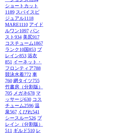
ショートカット
1189
スパイスビ
ジュアル
1118
MARE
1110
アイド
ルワン
1097
パン
スト
934
美尻
917
コスチューム1
867
ランク10国
853
ブ
レイン
853
浴衣
851
イーネット・
フロンティア
788
競泳水着
772
車
760
網タイツ
755
竹書房（分割版）
705
メガネ
678
マ
ッサージ
630
コス
チューム2
596
温
泉
567
くびれ
541
シースルー
526
ブ
レイン（分割版）
511
ギルド
510
レ