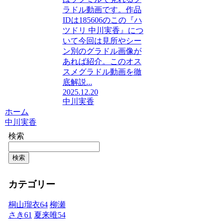
ラドル動画です。作品
IDは185606のこの『ハ
ツドリ 中川実香』につ
いて今回は見所やシー
ン別のグラドル画像が
あれば紹介。このオス
スメグラドル動画を徹
底解説...
2025.12.20
中川実香
ホーム
中川実香
検索
検索
カテゴリー
桐山瑠衣
64
柳瀬
さき
61
夏来唯
54