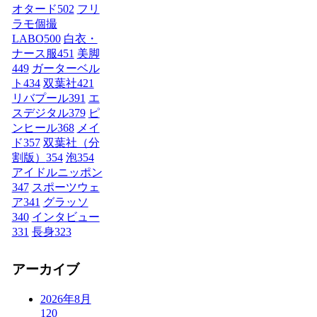
オタード
502
フリ
ラモ個撮
LABO
500
白衣・
ナース服
451
美脚
449
ガーターベル
ト
434
双葉社
421
リバプール
391
エ
スデジタル
379
ピ
ンヒール
368
メイ
ド
357
双葉社（分
割版）
354
泡
354
アイドルニッポン
347
スポーツウェ
ア
341
グラッソ
340
インタビュー
331
長身
323
アーカイブ
2026年8月
120