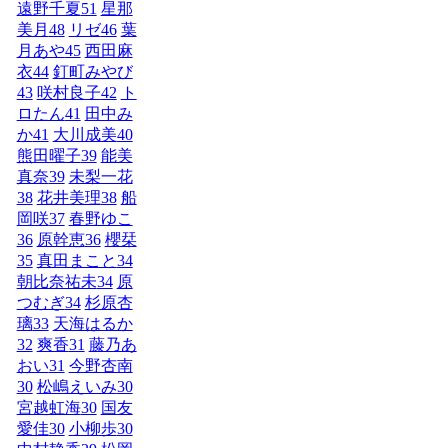
遠野千夏
51
星那
美月
48
リゼ
46
葉
月あや
45
西田麻
衣
44
釘町みやび
43
咲村良子
42
ト
ロたん
41
田中み
か
41
大川成美
40
熊田曜子
39
能美
真奈
39
未梨一花
38
花井美理
38
船
岡咲
37
春野ゆこ
36
原幹恵
36
櫻栞
35
真田まこと
34
朝比奈祐未
34
原
つむぎ
34
杉原杏
璃
33
天海はるか
32
爽香
31
藤乃あ
おい
31
今野杏南
30
松嶋えいみ
30
宮越虹海
30
国友
愛佳
30
小柳歩
30