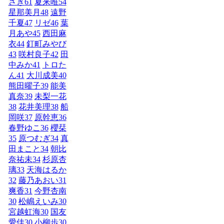
さき
61
夏来唯
54
星那美月
48
遠野
千夏
47
リゼ
46
葉
月あや
45
西田麻
衣
44
釘町みやび
43
咲村良子
42
田
中みか
41
トロた
ん
41
大川成美
40
熊田曜子
39
能美
真奈
39
未梨一花
38
花井美理
38
船
岡咲
37
原幹恵
36
春野ゆこ
36
櫻栞
35
原つむぎ
34
真
田まこと
34
朝比
奈祐未
34
杉原杏
璃
33
天海はるか
32
藤乃あおい
31
爽香
31
今野杏南
30
松嶋えいみ
30
宮越虹海
30
国友
愛佳
30
小柳歩
30