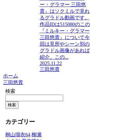
ー・グラマー 三田悠
貴』はソクミルで見れ
るグラドル動画です。
作品IDは515080のこの
『ミルキー・グラマー
三田悠貴』について今
回は見所やシーン別の
グラドル画像があれば
紹介。この...
2025.11.22
三田悠貴
ホーム
三田悠貴
検索
検索
カテゴリー
桐山瑠衣
64
柳瀬