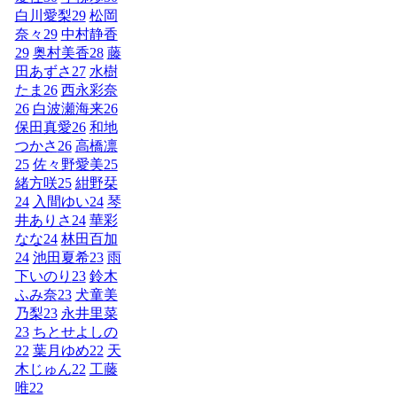
白川愛梨
29
松岡
奈々
29
中村静香
29
奥村美香
28
藤
田あずさ
27
水樹
たま
26
西永彩奈
26
白波瀬海来
26
保田真愛
26
和地
つかさ
26
高橋凛
25
佐々野愛美
25
緒方咲
25
紺野栞
24
入間ゆい
24
琴
井ありさ
24
華彩
なな
24
林田百加
24
池田夏希
23
雨
下いのり
23
鈴木
ふみ奈
23
犬童美
乃梨
23
永井里菜
23
ちとせよしの
22
葉月ゆめ
22
天
木じゅん
22
工藤
唯
22