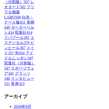
（分割版）
507
レ
オタード
502
フリ
ラモ個撮
LABO
500
白衣・
ナース服
451
美脚
449
ガーターベル
ト
434
双葉社
414
リバプール
391
エ
スデジタル
379
ピ
ンヒール
367
メイ
ド
357
泡
354
アイ
ドルニッポン
347
双葉社（分割版）
347
スポーツウェ
ア
341
グラッソ
340
インタビュー
331
長身
323
アーカイブ
2026年8月