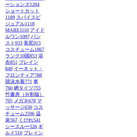
ーションズ
1204
ショートカット
1189
スパイスビ
ジュアル
1118
MARE
1110
アイド
ルワン
1097
パン
スト
933
美尻
913
コスチューム1
867
ランク10国
853
浴
衣
851
ブレイン
849
イーネット・
フロンティア
788
競泳水着
771
車
760
網タイツ
755
竹書房（分割版）
705
メガネ
678
マ
ッサージ
630
コス
チューム2
596
温
泉
567
くびれ
541
シースルー
526
ギ
ルド
510
ブレイン