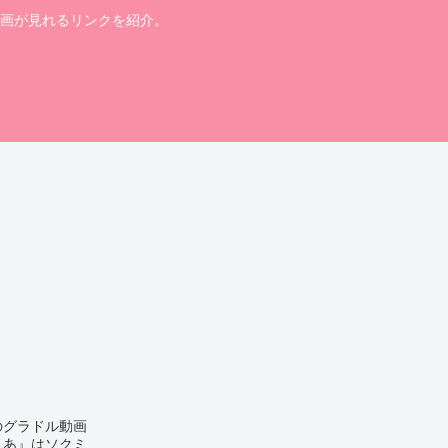
画が見れるリンクを紹介。
のグラドル動画
りあ』はソクミ