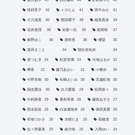
葉月あや
45
西田麻衣
44
釘町みやび
43
咲村良子
42
トロたん
41
田中みか
41
大川成美
40
熊田曜子
39
能美真奈
39
花井美理
38
未梨一花
38
船岡咲
37
春野ゆこ
36
原幹恵
36
櫻栞
35
真田まこと
34
朝比奈祐未
34
原つむぎ
34
杉原杏璃
33
天海はるか
32
爽香
31
藤乃あおい
31
小柳歩
30
今野杏南
30
松嶋えいみ
30
宮越虹海
30
国友愛佳
30
白川愛梨
29
松岡奈々
29
中村静香
29
奥村美香
28
藤田あずさ
27
西永彩奈
26
白波瀬海来
26
保田真愛
26
和地つかさ
26
水樹たま
26
高橋凛
25
佐々野愛美
25
緒方咲
25
入間ゆい
24