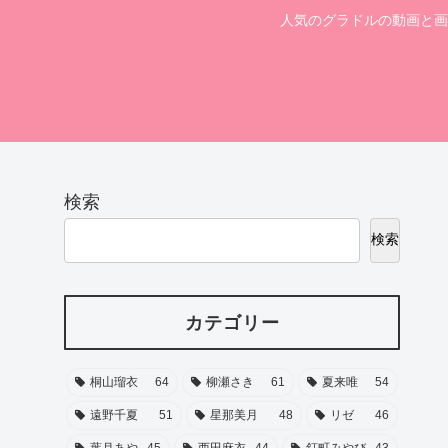
人気のグラドルの動画と画
検索
検索
カテゴリー
桐山瑠衣
64
柳瀬さき
61
夏来唯
54
遠野千夏
51
星那美月
48
リゼ
46