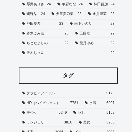
琴井ありさ
24
華彩なな
24
林田百加
24
紺野栞
24
犬童美乃梨
23
永井里菜
23
池田夏希
23
雨下いのり
23
鈴木ふみ奈
23
工藤唯
22
ちとせよしの
22
葉月ゆめ
22
天木じゅん
22
タグ
グラビアアイドル
9173
HD（ハイビジョン）
7781
水着
6907
美少女
5249
巨乳
5152
ランジェリー
3816
美女
3255
浴室
3085
ビーチ
2997