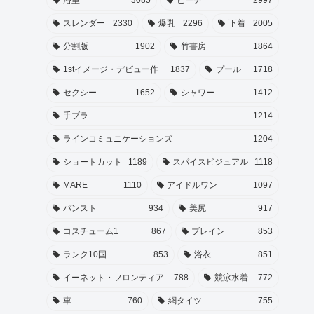
スレンダー
2330
爆乳
2296
下着
2005
分割版
1902
竹書房
1864
1stイメージ・デビュー作
1837
プール
1718
セクシー
1652
シャワー
1412
手ブラ
1214
ラインコミュニケーションズ
1204
ショートカット
1189
スパイスビジュアル
1118
MARE
1110
アイドルワン
1097
パンスト
934
美尻
917
コスチューム1
867
ブレイン
853
ランク10国
853
浴衣
851
イーネット・フロンティア
788
競泳水着
772
車
760
網タイツ
755