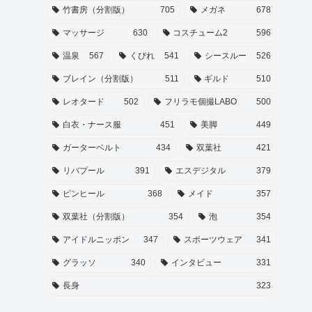
竹書房（分割版）
705
メガネ
678
マッサージ
630
コスチューム2
596
温泉
567
くびれ
541
シースルー
526
ブレイン（分割版）
511
ギルド
510
レオタード
502
フリラモ個撮LABO
500
白衣・ナース服
451
美脚
449
ガーターベルト
434
双葉社
421
リバプール
391
エスデジタル
379
ピンヒール
368
メイド
357
双葉社（分割版）
354
泡
354
アイドルニッポン
347
スポーツウェア
341
グラッソ
340
インタビュー
331
長身
323