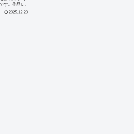
です。作品ID
めき 三井りあ』
2025.12.20
ーン別のグラ
このオススメ
.