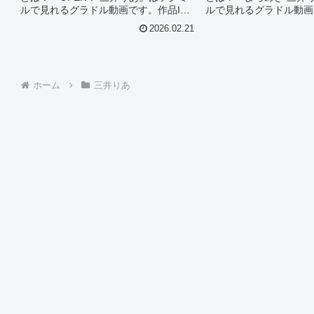
ルで見れるグラドル動画です。作品ID
ルで見れるグラドル動画
は40712のこの『OPEN！ 三井りあ』
は188675のこの『よろ
2026.02.21
について今回は見所やシーン別のグラ
について今回は見所やシ
ドル画像があれば紹介。このオススメ
ドル画像があれば紹介。
グラドル動画を徹底...
グラドル動画を徹底解説..
ホーム
三井りあ