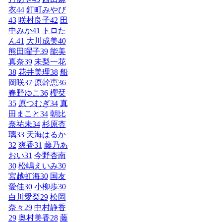
衣
44
釘町みやび
43
咲村良子
42
田
中みか
41
トロた
ん
41
大川成美
40
熊田曜子
39
能美
真奈
39
未梨一花
38
花井美理
38
船
岡咲
37
原幹恵
36
春野ゆこ
36
櫻栞
35
原つむぎ
34
真
田まこと
34
朝比
奈祐未
34
杉原杏
璃
33
天海はるか
32
爽香
31
藤乃あ
おい
31
今野杏南
30
松嶋えいみ
30
宮越虹海
30
国友
愛佳
30
小柳歩
30
白川愛梨
29
松岡
奈々
29
中村静香
29
奥村美香
28
藤