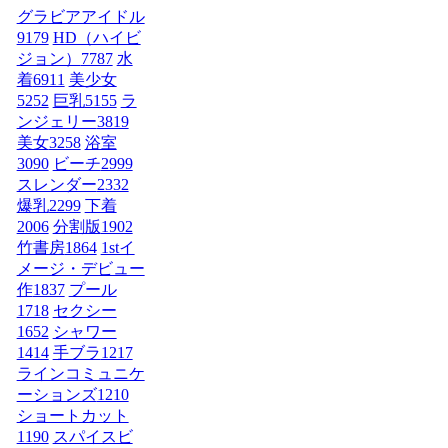
グラビアアイドル
9179
HD（ハイビ
ジョン）
7787
水
着
6911
美少女
5252
巨乳
5155
ラ
ンジェリー
3819
美女
3258
浴室
3090
ビーチ
2999
スレンダー
2332
爆乳
2299
下着
2006
分割版
1902
竹書房
1864
1stイ
メージ・デビュー
作
1837
プール
1718
セクシー
1652
シャワー
1414
手ブラ
1217
ラインコミュニケ
ーションズ
1210
ショートカット
1190
スパイスビ