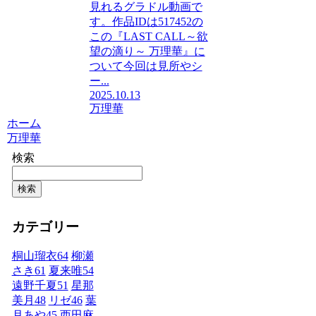
見れるグラドル動画で
す。作品IDは517452の
この『LAST CALL～欲
望の滴り～ 万理華』に
ついて今回は見所やシ
ー...
2025.10.13
万理華
ホーム
万理華
検索
検索
カテゴリー
桐山瑠衣
64
柳瀬
さき
61
夏来唯
54
遠野千夏
51
星那
美月
48
リゼ
46
葉
月あや
45
西田麻