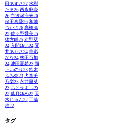
田あずさ
27
水樹
たま
26
西永彩奈
26
白波瀬海来
26
保田真愛
26
和地
つかさ
26
高橋凛
25
佐々野愛美
25
緒方咲
25
紺野栞
24
入間ゆい
24
琴
井ありさ
24
華彩
なな
24
林田百加
24
池田夏希
23
雨
下いのり
23
鈴木
ふみ奈
23
犬童美
乃梨
23
永井里菜
23
ちとせよしの
22
葉月ゆめ
22
天
木じゅん
22
工藤
唯
22
タグ