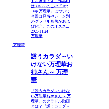
ドル動画です。作品ID
は304358のこの『Trip
Trap 万理華』について
今回は見所やシーン別
のグラドル画像があれ
ば紹介。このオスス...
2025.11.24
万理華
万理華
誘うカラダ～い
けない万理華お
姉さん～ 万理
華
『誘うカラダ～いけな
い万理華お姉さん～ 万
理華』のグラドル動画
とは？『誘うカラダ～