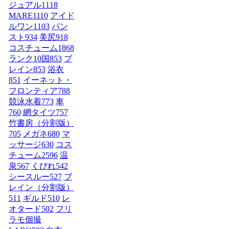
ジュアル
1118
MARE
1110
アイド
ルワン
1103
パン
スト
934
美尻
918
コスチューム1
868
ランク10国
853
ブ
レイン
853
浴衣
851
イーネット・
フロンティア
788
競泳水着
773
車
760
網タイツ
757
竹書房（分割版）
705
メガネ
680
マ
ッサージ
630
コス
チューム2
596
温
泉
567
くびれ
542
シースルー
527
ブ
レイン（分割版）
511
ギルド
510
レ
オタード
502
フリ
ラモ個撮