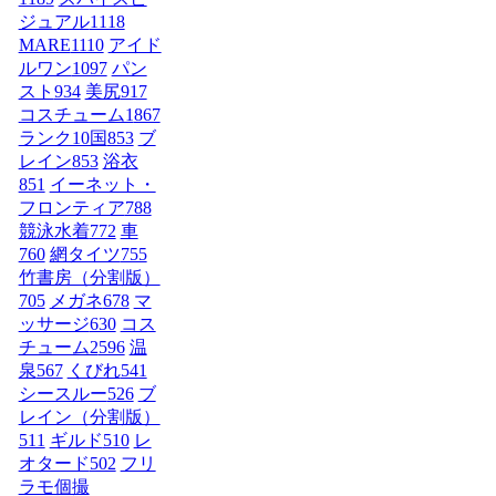
ジュアル
1118
MARE
1110
アイド
ルワン
1097
パン
スト
934
美尻
917
コスチューム1
867
ランク10国
853
ブ
レイン
853
浴衣
851
イーネット・
フロンティア
788
競泳水着
772
車
760
網タイツ
755
竹書房（分割版）
705
メガネ
678
マ
ッサージ
630
コス
チューム2
596
温
泉
567
くびれ
541
シースルー
526
ブ
レイン（分割版）
511
ギルド
510
レ
オタード
502
フリ
ラモ個撮