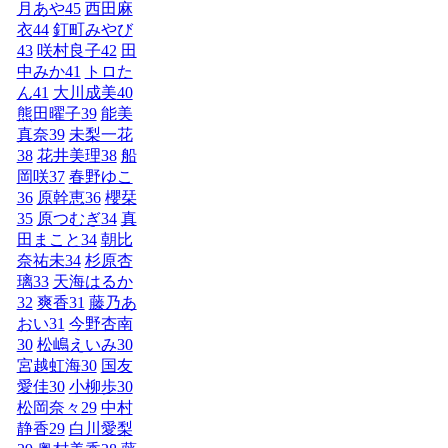
月あや
45
西田麻
衣
44
釘町みやび
43
咲村良子
42
田
中みか
41
トロた
ん
41
大川成美
40
熊田曜子
39
能美
真奈
39
未梨一花
38
花井美理
38
船
岡咲
37
春野ゆこ
36
原幹恵
36
櫻栞
35
原つむぎ
34
真
田まこと
34
朝比
奈祐未
34
杉原杏
璃
33
天海はるか
32
爽香
31
藤乃あ
おい
31
今野杏南
30
松嶋えいみ
30
宮越虹海
30
国友
愛佳
30
小柳歩
30
松岡奈々
29
中村
静香
29
白川愛梨