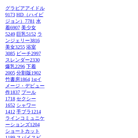
グラビアアイドル
9173
HD（ハイビ
ジョン）
7781
水
着
6907
美少女
5249
巨乳
5152
ラ
ンジェリー
3816
美女
3255
浴室
3085
ビーチ
2997
スレンダー
2330
爆乳
2296
下着
2005
分割版
1902
竹書房
1864
1stイ
メージ・デビュー
作
1837
プール
1718
セクシー
1652
シャワー
1412
手ブラ
1214
ラインコミュニケ
ーションズ
1204
ショートカット
1189
スパイスビ