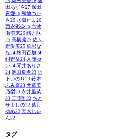
29
奥村美香
28
藤
田あずさ
27
保田
真愛
26
和地つか
さ
26
水樹たま
26
西永彩奈
26
白波
瀬海来
26
緒方咲
25
高橋凛
25
佐々
野愛美
25
華彩な
な
24
林田百加
24
紺野栞
24
入間ゆ
い
24
琴井ありさ
24
池田夏希
23
雨
下いのり
23
鈴木
ふみ奈
23
犬童美
乃梨
23
永井里菜
23
工藤唯
22
ちと
せよしの
22
葉月
ゆめ
22
天木じゅ
ん
22
タグ