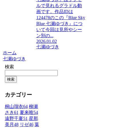
ルで見れるグラドル動
画です。作品IDは
124478のこの『Blue Sky
Blue 七瀬ゆづき』につ
いて今回は見所やシー
ン別の...
2026.01.02
七瀬ゆづき
ホーム
七瀬ゆづき
検索
検索
カテゴリー
桐山瑠衣
64
柳瀬
さき
61
夏来唯
54
遠野千夏
51
星那
美月
48
リゼ
46
葉