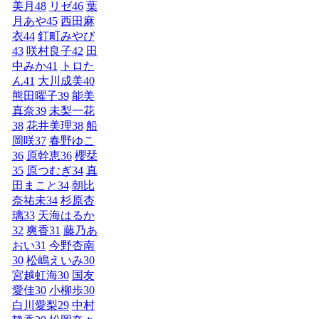
美月
48
リゼ
46
葉
月あや
45
西田麻
衣
44
釘町みやび
43
咲村良子
42
田
中みか
41
トロた
ん
41
大川成美
40
熊田曜子
39
能美
真奈
39
未梨一花
38
花井美理
38
船
岡咲
37
春野ゆこ
36
原幹恵
36
櫻栞
35
原つむぎ
34
真
田まこと
34
朝比
奈祐未
34
杉原杏
璃
33
天海はるか
32
爽香
31
藤乃あ
おい
31
今野杏南
30
松嶋えいみ
30
宮越虹海
30
国友
愛佳
30
小柳歩
30
白川愛梨
29
中村