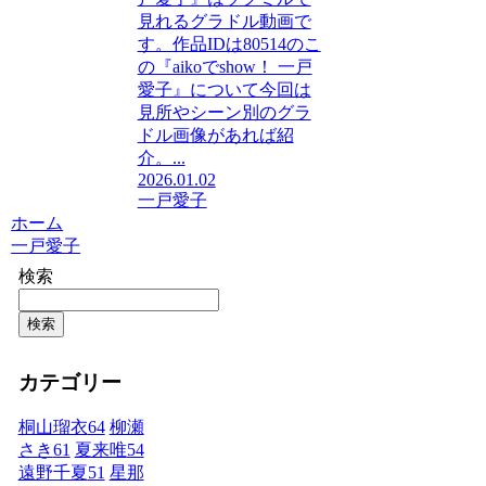
見れるグラドル動画で
す。作品IDは80514のこ
の『aikoでshow！ 一戸
愛子』について今回は
見所やシーン別のグラ
ドル画像があれば紹
介。...
2026.01.02
一戸愛子
ホーム
一戸愛子
検索
検索
カテゴリー
桐山瑠衣
64
柳瀬
さき
61
夏来唯
54
遠野千夏
51
星那