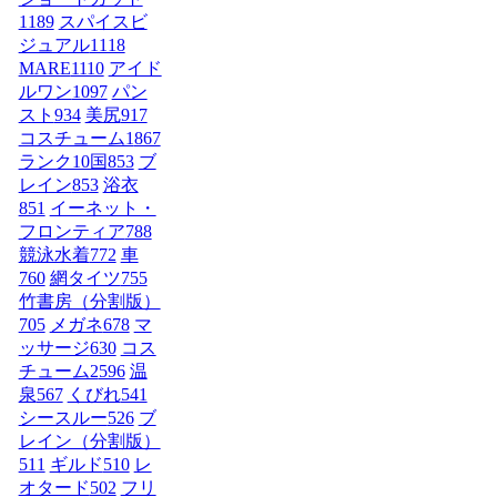
1189
スパイスビ
ジュアル
1118
MARE
1110
アイド
ルワン
1097
パン
スト
934
美尻
917
コスチューム1
867
ランク10国
853
ブ
レイン
853
浴衣
851
イーネット・
フロンティア
788
競泳水着
772
車
760
網タイツ
755
竹書房（分割版）
705
メガネ
678
マ
ッサージ
630
コス
チューム2
596
温
泉
567
くびれ
541
シースルー
526
ブ
レイン（分割版）
511
ギルド
510
レ
オタード
502
フリ