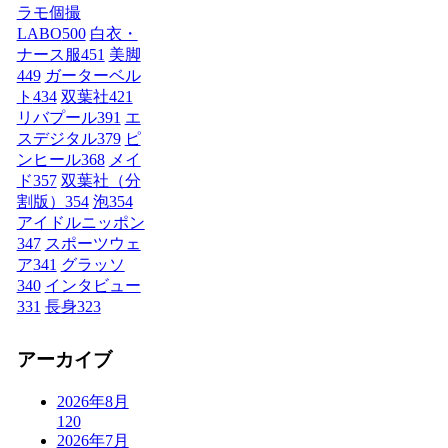
ラモ個撮
LABO
500
白衣・
ナース服
451
美脚
449
ガーターベル
ト
434
双葉社
421
リバプール
391
エ
スデジタル
379
ピ
ンヒール
368
メイ
ド
357
双葉社（分
割版）
354
泡
354
アイドルニッポン
347
スポーツウェ
ア
341
グラッソ
340
インタビュー
331
長身
323
アーカイブ
2026年8月
120
2026年7月