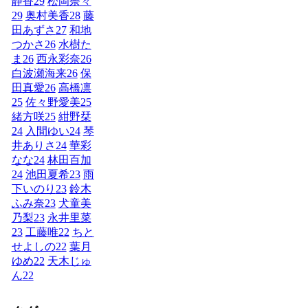
静香
29
松岡奈々
29
奥村美香
28
藤
田あずさ
27
和地
つかさ
26
水樹た
ま
26
西永彩奈
26
白波瀬海来
26
保
田真愛
26
高橋凛
25
佐々野愛美
25
緒方咲
25
紺野栞
24
入間ゆい
24
琴
井ありさ
24
華彩
なな
24
林田百加
24
池田夏希
23
雨
下いのり
23
鈴木
ふみ奈
23
犬童美
乃梨
23
永井里菜
23
工藤唯
22
ちと
せよしの
22
葉月
ゆめ
22
天木じゅ
ん
22