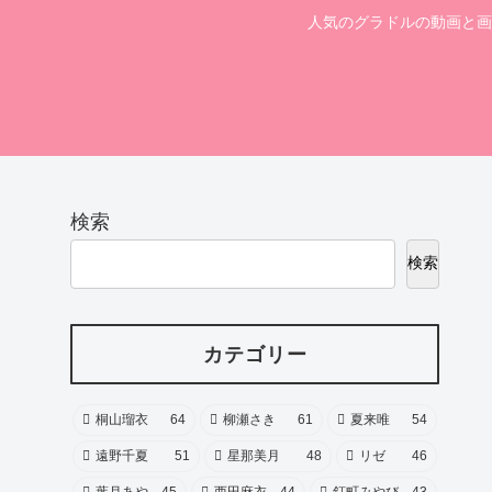
人気のグラドルの動画と画
検索
検索
カテゴリー
桐山瑠衣
64
柳瀬さき
61
夏来唯
54
遠野千夏
51
星那美月
48
リゼ
46