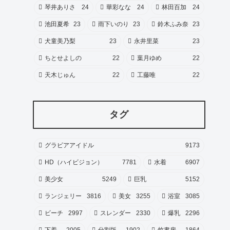
琴井ありさ
24
華彩なな
24
林田百加
24
池田夏希
23
雨下いのり
23
鈴木ふみ奈
23
犬童美乃梨
23
永井里菜
23
ちとせよしの
22
葉月ゆめ
22
天木じゅん
22
工藤唯
22
タグ
グラビアアイドル
9173
HD（ハイビジョン）
7781
水着
6907
美少女
5249
巨乳
5152
ランジェリー
3816
美女
3255
浴室
3085
ビーチ
2997
スレンダー
2330
爆乳
2296
下着
2005
分割版
1902
竹書房
1864