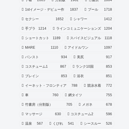
1stイメージ・デビュー作
1837
プール
1718
セクシー
1652
シャワー
1412
手ブラ
1214
ラインコミュニケーションズ
1204
ショートカット
1189
スパイスビジュアル
1118
MARE
1110
アイドルワン
1097
パンスト
934
美尻
917
コスチューム1
867
ランク10国
853
ブレイン
853
浴衣
851
イーネット・フロンティア
788
競泳水着
772
車
760
網タイツ
755
竹書房（分割版）
705
メガネ
678
マッサージ
630
コスチューム2
596
温泉
567
くびれ
541
シースルー
526