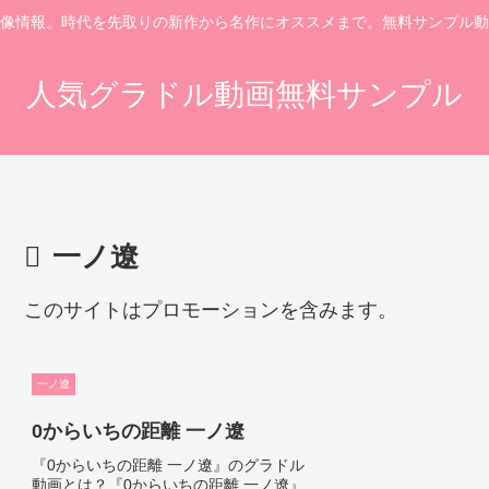
像情報。時代を先取りの新作から名作にオススメまで。無料サンプル動
人気グラドル動画無料サンプル
一ノ遼
このサイトはプロモーションを含みます。
一ノ遼
0からいちの距離 一ノ遼
『0からいちの距離 一ノ遼』のグラドル
動画とは？『0からいちの距離 一ノ遼』