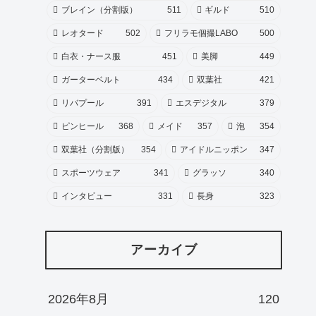
ブレイン（分割版）
511
ギルド
510
レオタード
502
フリラモ個撮LABO
500
白衣・ナース服
451
美脚
449
ガーターベルト
434
双葉社
421
リバプール
391
エスデジタル
379
ピンヒール
368
メイド
357
泡
354
双葉社（分割版）
354
アイドルニッポン
347
スポーツウェア
341
グラッソ
340
インタビュー
331
長身
323
アーカイブ
2026年8月
120