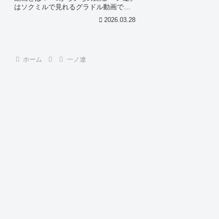
はソクミルで見れるグラドル動画で
す。作品IDは536136のこの『0からい
2026.03.28
ちの距離 一ノ遼』について今回は見所
やシーン別のグラドル画像があれば紹
介。このオススメグラ...
ホーム
一ノ遼