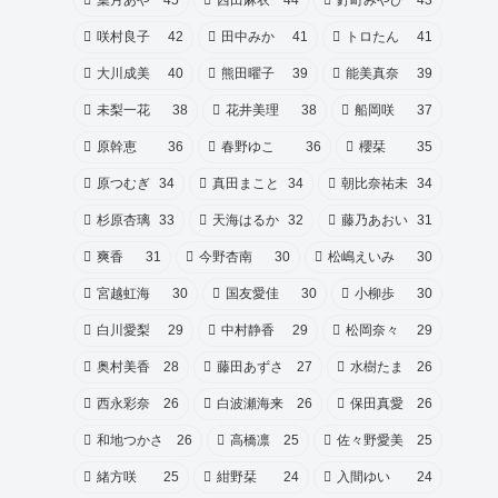
葉月あや
45
西田麻衣
44
釘町みやび
43
咲村良子
42
田中みか
41
トロたん
41
大川成美
40
熊田曜子
39
能美真奈
39
未梨一花
38
花井美理
38
船岡咲
37
原幹恵
36
春野ゆこ
36
櫻栞
35
原つむぎ
34
真田まこと
34
朝比奈祐未
34
杉原杏璃
33
天海はるか
32
藤乃あおい
31
爽香
31
今野杏南
30
松嶋えいみ
30
宮越虹海
30
国友愛佳
30
小柳歩
30
白川愛梨
29
中村静香
29
松岡奈々
29
奥村美香
28
藤田あずさ
27
水樹たま
26
西永彩奈
26
白波瀬海来
26
保田真愛
26
和地つかさ
26
高橋凛
25
佐々野愛美
25
緒方咲
25
紺野栞
24
入間ゆい
24