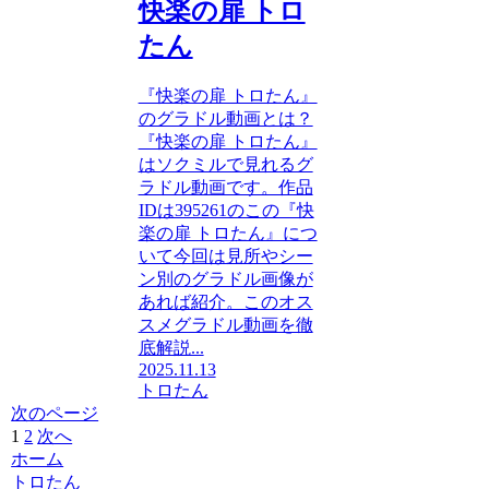
快楽の扉 トロ
たん
『快楽の扉 トロたん』
のグラドル動画とは？
『快楽の扉 トロたん』
はソクミルで見れるグ
ラドル動画です。作品
IDは395261のこの『快
楽の扉 トロたん』につ
いて今回は見所やシー
ン別のグラドル画像が
あれば紹介。このオス
スメグラドル動画を徹
底解説...
2025.11.13
トロたん
次のページ
1
2
次へ
ホーム
トロたん