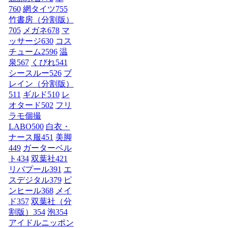
760
網タイツ
755
竹書房（分割版）
705
メガネ
678
マ
ッサージ
630
コス
チューム2
596
温
泉
567
くびれ
541
シースルー
526
ブ
レイン（分割版）
511
ギルド
510
レ
オタード
502
フリ
ラモ個撮
LABO
500
白衣・
ナース服
451
美脚
449
ガーターベル
ト
434
双葉社
421
リバプール
391
エ
スデジタル
379
ピ
ンヒール
368
メイ
ド
357
双葉社（分
割版）
354
泡
354
アイドルニッポン