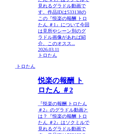
見れるグラドル動画で
す。作品IDは533138の
この『悦楽の報酬 トロ
たん ＃1』について今回
は見所やシーン別のグ
ラドル画像があれば紹
介。このオスス...
2026.03.11
トロたん
トロたん
悦楽の報酬 ト
ロたん ＃2
『悦楽の報酬 トロたん
＃2』のグラドル動画と
は？『悦楽の報酬 トロ
たん ＃2』はソクミルで
見れるグラドル動画で