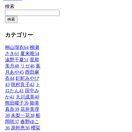
検索
検索
カテゴリー
桐山瑠衣
64
柳瀬
さき
61
夏来唯
54
遠野千夏
51
星那
美月
48
リゼ
46
葉
月あや
45
西田麻
衣
44
釘町みやび
43
咲村良子
42
ト
ロたん
41
田中み
か
41
大川成美
40
熊田曜子
39
能美
真奈
39
花井美理
38
未梨一花
38
船
岡咲
37
春野ゆこ
36
原幹恵
36
櫻栞