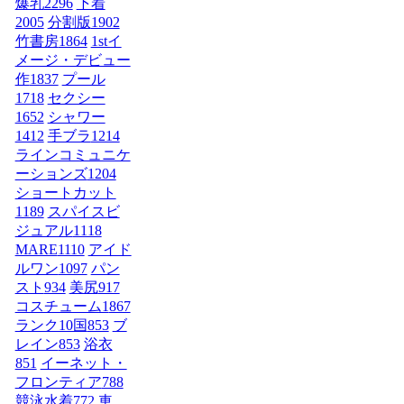
爆乳
2296
下着
2005
分割版
1902
竹書房
1864
1stイ
メージ・デビュー
作
1837
プール
1718
セクシー
1652
シャワー
1412
手ブラ
1214
ラインコミュニケ
ーションズ
1204
ショートカット
1189
スパイスビ
ジュアル
1118
MARE
1110
アイド
ルワン
1097
パン
スト
934
美尻
917
コスチューム1
867
ランク10国
853
ブ
レイン
853
浴衣
851
イーネット・
フロンティア
788
競泳水着
772
車