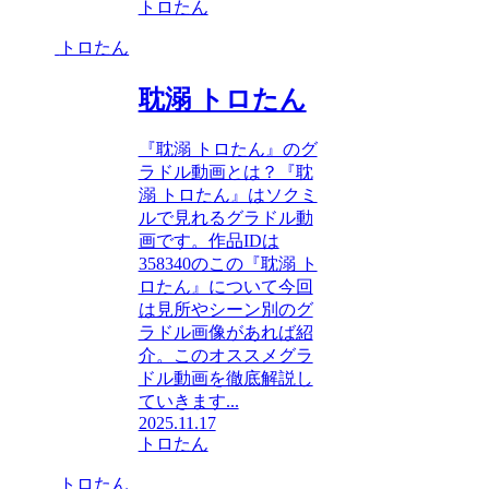
トロたん
トロたん
耽溺 トロたん
『耽溺 トロたん』のグ
ラドル動画とは？『耽
溺 トロたん』はソクミ
ルで見れるグラドル動
画です。作品IDは
358340のこの『耽溺 ト
ロたん』について今回
は見所やシーン別のグ
ラドル画像があれば紹
介。このオススメグラ
ドル動画を徹底解説し
ていきます...
2025.11.17
トロたん
トロたん