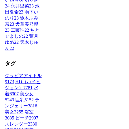
24
永井里菜
23
池
田夏希
23
雨下い
のり
23
鈴木ふみ
奈
23
犬童美乃梨
23
工藤唯
22
ちと
せよしの
22
葉月
ゆめ
22
天木じゅ
ん
22
タグ
グラビアアイドル
9173
HD（ハイビ
ジョン）
7781
水
着
6907
美少女
5249
巨乳
5152
ラ
ンジェリー
3816
美女
3255
浴室
3085
ビーチ
2997
スレンダー
2330