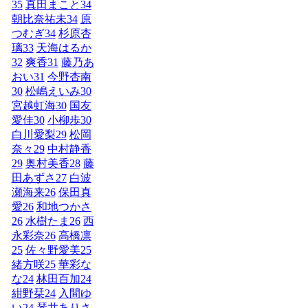
35
真田まこと
34
朝比奈祐未
34
原
つむぎ
34
杉原杏
璃
33
天海はるか
32
爽香
31
藤乃あ
おい
31
今野杏南
30
松嶋えいみ
30
宮越虹海
30
国友
愛佳
30
小柳歩
30
白川愛梨
29
松岡
奈々
29
中村静香
29
奥村美香
28
藤
田あずさ
27
白波
瀬海来
26
保田真
愛
26
和地つかさ
26
水樹たま
26
西
永彩奈
26
高橋凛
25
佐々野愛美
25
緒方咲
25
華彩な
な
24
林田百加
24
紺野栞
24
入間ゆ
い
24
琴井ありさ