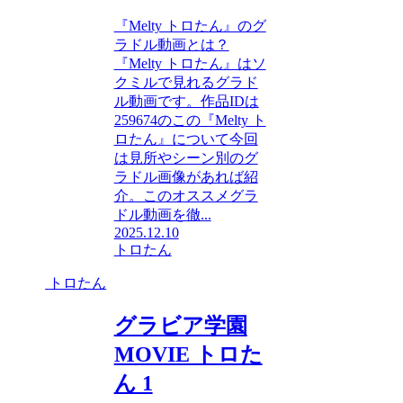
『Melty トロたん』のグ
ラドル動画とは？
『Melty トロたん』はソ
クミルで見れるグラド
ル動画です。作品IDは
259674のこの『Melty ト
ロたん』について今回
は見所やシーン別のグ
ラドル画像があれば紹
介。このオススメグラ
ドル動画を徹...
2025.12.10
トロたん
トロたん
グラビア学園
MOVIE トロた
ん 1