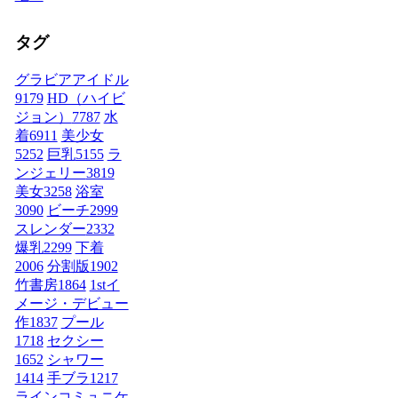
タグ
グラビアアイドル
9179
HD（ハイビ
ジョン）
7787
水
着
6911
美少女
5252
巨乳
5155
ラ
ンジェリー
3819
美女
3258
浴室
3090
ビーチ
2999
スレンダー
2332
爆乳
2299
下着
2006
分割版
1902
竹書房
1864
1stイ
メージ・デビュー
作
1837
プール
1718
セクシー
1652
シャワー
1414
手ブラ
1217
ラインコミュニケ