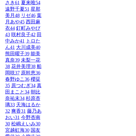
さき
61
夏来唯
54
遠野千夏
51
星那
美月
48
リゼ
46
葉
月あや
45
西田麻
衣
44
釘町みやび
43
咲村良子
42
田
中みか
41
トロた
ん
41
大川成美
40
熊田曜子
39
能美
真奈
39
未梨一花
38
花井美理
38
船
岡咲
37
原幹恵
36
春野ゆこ
36
櫻栞
35
原つむぎ
34
真
田まこと
34
朝比
奈祐未
34
杉原杏
璃
33
天海はるか
32
爽香
31
藤乃あ
おい
31
今野杏南
30
松嶋えいみ
30
宮越虹海
30
国友