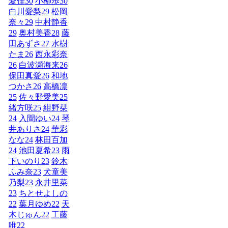
愛佳
30
小柳歩
30
白川愛梨
29
松岡
奈々
29
中村静香
29
奥村美香
28
藤
田あずさ
27
水樹
たま
26
西永彩奈
26
白波瀬海来
26
保田真愛
26
和地
つかさ
26
高橋凛
25
佐々野愛美
25
緒方咲
25
紺野栞
24
入間ゆい
24
琴
井ありさ
24
華彩
なな
24
林田百加
24
池田夏希
23
雨
下いのり
23
鈴木
ふみ奈
23
犬童美
乃梨
23
永井里菜
23
ちとせよしの
22
葉月ゆめ
22
天
木じゅん
22
工藤
唯
22