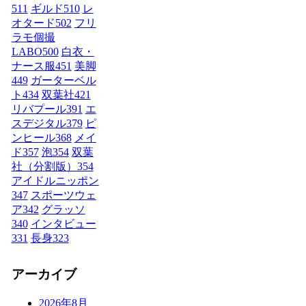
511
ギルド
510
レ
オタード
502
フリ
ラモ個撮
LABO
500
白衣・
ナース服
451
美脚
449
ガーターベル
ト
434
双葉社
421
リバプール
391
エ
スデジタル
379
ピ
ンヒール
368
メイ
ド
357
泡
354
双葉
社（分割版）
354
アイドルニッポン
347
スポーツウェ
ア
342
グラッソ
340
インタビュー
331
長身
323
アーカイブ
2026年8月