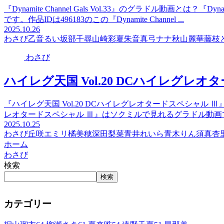
『Dynamite Channel Gals Vol.33』のグラドル動画とは？『Dy
です。作品IDは496183のこの『Dynamite Channel ...
2025.10.26
わさび
乙音るい
坂部千尋
山崎彩夏
朱音
真弓ナナ
秋山麗華
藤枝
わさび
ハイレグ天国 Vol.20 DCハイレグレオ
『ハイレグ天国 Vol.20 DCハイレグレオタードスペシャル Ⅲ
レオタードスペシャル Ⅲ』はソクミルで見れるグラドル動画です。作
2025.10.25
わさび
丘咲エミリ
橘美穂
深田梨菜
青井れいら
青木りん
須真杏
ホーム
わさび
検索
検索
カテゴリー