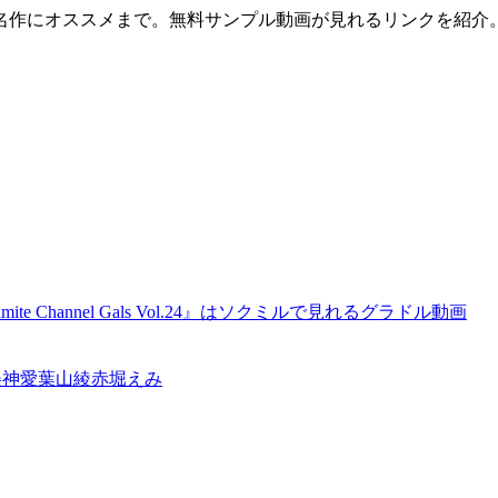
名作にオススメまで。無料サンプル動画が見れるリンクを紹介
namite Channel Gals Vol.24』はソクミルで見れるグラドル動画
美神愛
葉山綾
赤堀えみ