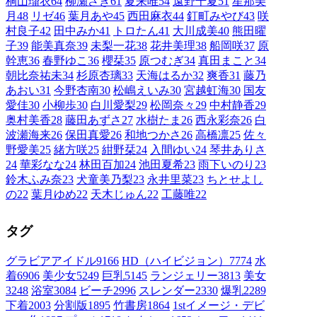
桐山瑠衣
64
柳瀬さき
61
夏来唯
54
遠野千夏
51
星那美
月
48
リゼ
46
葉月あや
45
西田麻衣
44
釘町みやび
43
咲
村良子
42
田中みか
41
トロたん
41
大川成美
40
熊田曜
子
39
能美真奈
39
未梨一花
38
花井美理
38
船岡咲
37
原
幹恵
36
春野ゆこ
36
櫻栞
35
原つむぎ
34
真田まこと
34
朝比奈祐未
34
杉原杏璃
33
天海はるか
32
爽香
31
藤乃
あおい
31
今野杏南
30
松嶋えいみ
30
宮越虹海
30
国友
愛佳
30
小柳歩
30
白川愛梨
29
松岡奈々
29
中村静香
29
奥村美香
28
藤田あずさ
27
水樹たま
26
西永彩奈
26
白
波瀬海来
26
保田真愛
26
和地つかさ
26
高橋凛
25
佐々
野愛美
25
緒方咲
25
紺野栞
24
入間ゆい
24
琴井ありさ
24
華彩なな
24
林田百加
24
池田夏希
23
雨下いのり
23
鈴木ふみ奈
23
犬童美乃梨
23
永井里菜
23
ちとせよし
の
22
葉月ゆめ
22
天木じゅん
22
工藤唯
22
タグ
グラビアアイドル
9166
HD（ハイビジョン）
7774
水
着
6906
美少女
5249
巨乳
5145
ランジェリー
3813
美女
3248
浴室
3084
ビーチ
2996
スレンダー
2330
爆乳
2289
下着
2003
分割版
1895
竹書房
1864
1stイメージ・デビ