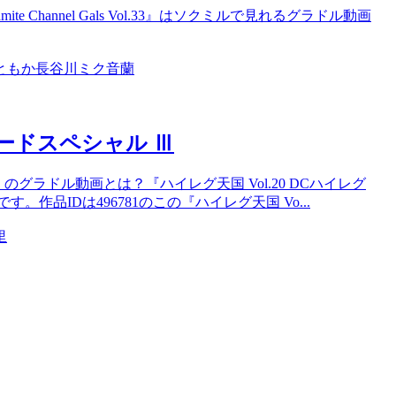
namite Channel Gals Vol.33』はソクミルで見れるグラドル動画
ともか
長谷川ミク
音蘭
タードスペシャル Ⅲ
』のグラドル動画とは？『ハイレグ天国 Vol.20 DCハイレグ
品IDは496781のこの『ハイレグ天国 Vo...
里