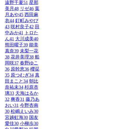
遠野千夏
51
星那
美月
48
リゼ
46
葉
月あや
45
西田麻
衣
44
釘町みやび
43
咲村良子
42
田
中みか
41
トロた
ん
41
大川成美
40
熊田曜子
39
能美
真奈
39
未梨一花
38
花井美理
38
船
岡咲
37
春野ゆこ
36
原幹恵
36
櫻栞
35
原つむぎ
34
真
田まこと
34
朝比
奈祐未
34
杉原杏
璃
33
天海はるか
32
爽香
31
藤乃あ
おい
31
今野杏南
30
松嶋えいみ
30
宮越虹海
30
国友
愛佳
30
小柳歩
30