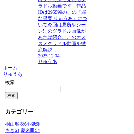
ラドル動画です。作品
IDは295599のこの『罪
な果実 りゅうあ』につ
いて今回は見所やシー
ン別のグラドル画像が
あれば紹介。このオス
スメグラドル動画を徹
底解説...
2025.12.04
りゅうあ
ホーム
りゅうあ
検索
検索
カテゴリー
桐山瑠衣
64
柳瀬
さき
61
夏来唯
54