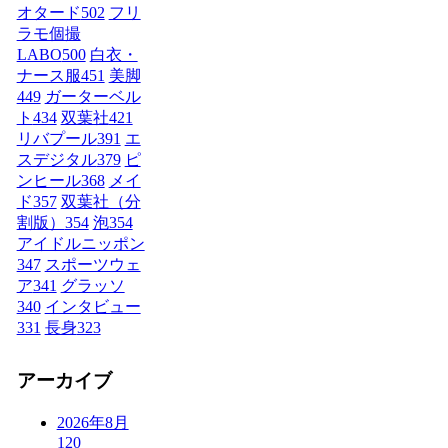
オタード
502
フリ
ラモ個撮
LABO
500
白衣・
ナース服
451
美脚
449
ガーターベル
ト
434
双葉社
421
リバプール
391
エ
スデジタル
379
ピ
ンヒール
368
メイ
ド
357
双葉社（分
割版）
354
泡
354
アイドルニッポン
347
スポーツウェ
ア
341
グラッソ
340
インタビュー
331
長身
323
アーカイブ
2026年8月
120