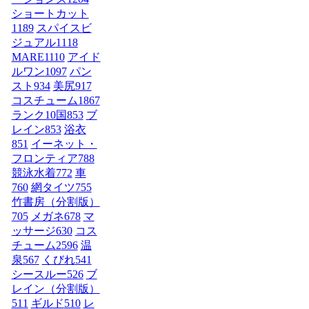
ショートカット
1189
スパイスビ
ジュアル
1118
MARE
1110
アイド
ルワン
1097
パン
スト
934
美尻
917
コスチューム1
867
ランク10国
853
ブ
レイン
853
浴衣
851
イーネット・
フロンティア
788
競泳水着
772
車
760
網タイツ
755
竹書房（分割版）
705
メガネ
678
マ
ッサージ
630
コス
チューム2
596
温
泉
567
くびれ
541
シースルー
526
ブ
レイン（分割版）
511
ギルド
510
レ