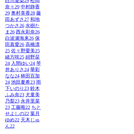
白川愛梨
29
松岡
奈々
29
中村静香
29
奥村美香
28
藤
田あずさ
27
和地
つかさ
26
水樹た
ま
26
西永彩奈
26
白波瀬海来
26
保
田真愛
26
高橋凛
25
佐々野愛美
25
緒方咲
25
紺野栞
24
入間ゆい
24
琴
井ありさ
24
華彩
なな
24
林田百加
24
池田夏希
23
雨
下いのり
23
鈴木
ふみ奈
23
犬童美
乃梨
23
永井里菜
23
工藤唯
22
ちと
せよしの
22
葉月
ゆめ
22
天木じゅ
ん
22