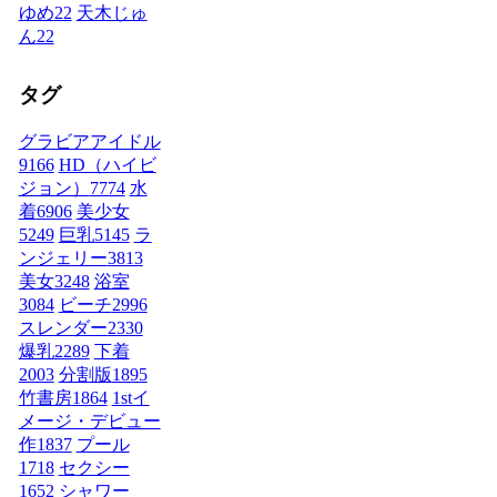
ゆめ
22
天木じゅ
ん
22
タグ
グラビアアイドル
9166
HD（ハイビ
ジョン）
7774
水
着
6906
美少女
5249
巨乳
5145
ラ
ンジェリー
3813
美女
3248
浴室
3084
ビーチ
2996
スレンダー
2330
爆乳
2289
下着
2003
分割版
1895
竹書房
1864
1stイ
メージ・デビュー
作
1837
プール
1718
セクシー
1652
シャワー