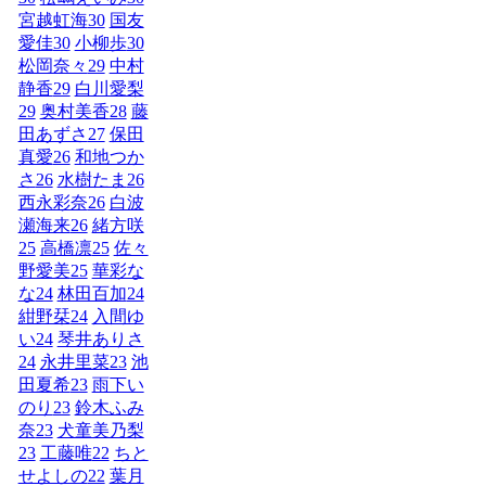
宮越虹海
30
国友
愛佳
30
小柳歩
30
松岡奈々
29
中村
静香
29
白川愛梨
29
奥村美香
28
藤
田あずさ
27
保田
真愛
26
和地つか
さ
26
水樹たま
26
西永彩奈
26
白波
瀬海来
26
緒方咲
25
高橋凛
25
佐々
野愛美
25
華彩な
な
24
林田百加
24
紺野栞
24
入間ゆ
い
24
琴井ありさ
24
永井里菜
23
池
田夏希
23
雨下い
のり
23
鈴木ふみ
奈
23
犬童美乃梨
23
工藤唯
22
ちと
せよしの
22
葉月