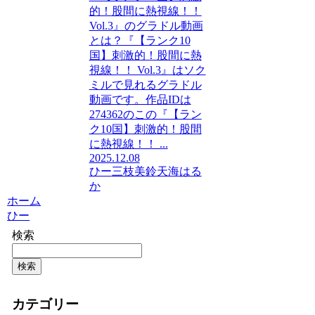
的！股間に熱視線！！
Vol.3』のグラドル動画
とは？『【ランク10
国】刺激的！股間に熱
視線！！ Vol.3』はソク
ミルで見れるグラドル
動画です。作品IDは
274362のこの『【ラン
ク10国】刺激的！股間
に熱視線！！ ...
2025.12.08
ひー
三枝美鈴
天海はる
か
ホーム
ひー
検索
検索
カテゴリー