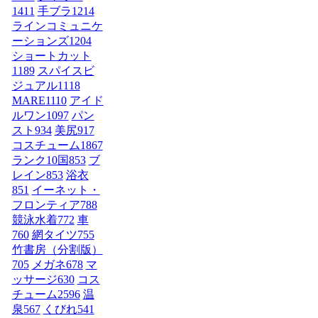
1411
手ブラ
1214
ラインコミュニケ
ーションズ
1204
ショートカット
1189
スパイスビ
ジュアル
1118
MARE
1110
アイド
ルワン
1097
パン
スト
934
美尻
917
コスチューム1
867
ランク10国
853
ブ
レイン
853
浴衣
851
イーネット・
フロンティア
788
競泳水着
772
車
760
網タイツ
755
竹書房（分割版）
705
メガネ
678
マ
ッサージ
630
コス
チューム2
596
温
泉
567
くびれ
541