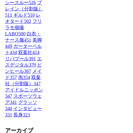
シースルー
526
ブ
レイン（分割版）
511
ギルド
510
レ
オタード
502
フリ
ラモ個撮
LABO
500
白衣・
ナース服
451
美脚
449
ガーターベル
ト
434
双葉社
414
リバプール
391
エ
スデジタル
379
ピ
ンヒール
367
メイ
ド
357
泡
354
双葉
社（分割版）
347
アイドルニッポン
347
スポーツウェ
ア
341
グラッソ
340
インタビュー
331
長身
323
アーカイブ