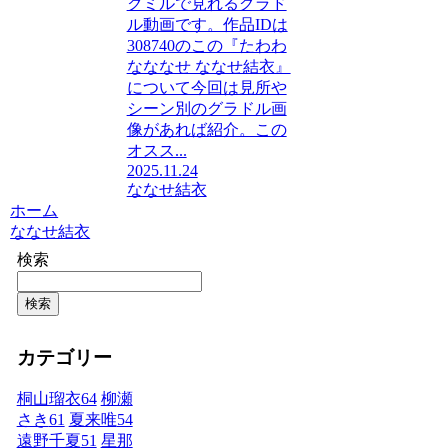
クミルで見れるグラド
ル動画です。作品IDは
308740のこの『たわわ
なななせ ななせ結衣』
について今回は見所や
シーン別のグラドル画
像があれば紹介。この
オスス...
2025.11.24
ななせ結衣
ホーム
ななせ結衣
検索
検索
カテゴリー
桐山瑠衣
64
柳瀬
さき
61
夏来唯
54
遠野千夏
51
星那