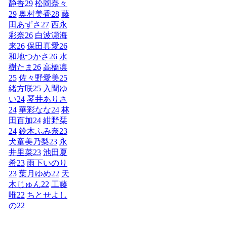
静香
29
松岡奈々
29
奥村美香
28
藤
田あずさ
27
西永
彩奈
26
白波瀬海
来
26
保田真愛
26
和地つかさ
26
水
樹たま
26
高橋凛
25
佐々野愛美
25
緒方咲
25
入間ゆ
い
24
琴井ありさ
24
華彩なな
24
林
田百加
24
紺野栞
24
鈴木ふみ奈
23
犬童美乃梨
23
永
井里菜
23
池田夏
希
23
雨下いのり
23
葉月ゆめ
22
天
木じゅん
22
工藤
唯
22
ちとせよし
の
22