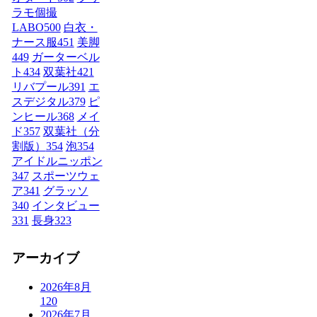
ラモ個撮
LABO
500
白衣・
ナース服
451
美脚
449
ガーターベル
ト
434
双葉社
421
リバプール
391
エ
スデジタル
379
ピ
ンヒール
368
メイ
ド
357
双葉社（分
割版）
354
泡
354
アイドルニッポン
347
スポーツウェ
ア
341
グラッソ
340
インタビュー
331
長身
323
アーカイブ
2026年8月
120
2026年7月