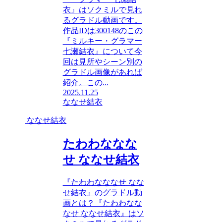
衣』はソクミルで見れ
るグラドル動画です。
作品IDは300148のこの
『ミルキー・グラマー
七瀬結衣』について今
回は見所やシーン別の
グラドル画像があれば
紹介。この...
2025.11.25
ななせ結衣
ななせ結衣
たわわななな
せ ななせ結衣
『たわわなななせ なな
せ結衣』のグラドル動
画とは？『たわわなな
なせ ななせ結衣』はソ