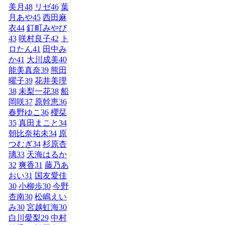
美月
48
リゼ
46
葉
月あや
45
西田麻
衣
44
釘町みやび
43
咲村良子
42
ト
ロたん
41
田中み
か
41
大川成美
40
能美真奈
39
熊田
曜子
39
花井美理
38
未梨一花
38
船
岡咲
37
原幹恵
36
春野ゆこ
36
櫻栞
35
真田まこと
34
朝比奈祐未
34
原
つむぎ
34
杉原杏
璃
33
天海はるか
32
爽香
31
藤乃あ
おい
31
国友愛佳
30
小柳歩
30
今野
杏南
30
松嶋えい
み
30
宮越虹海
30
白川愛梨
29
中村