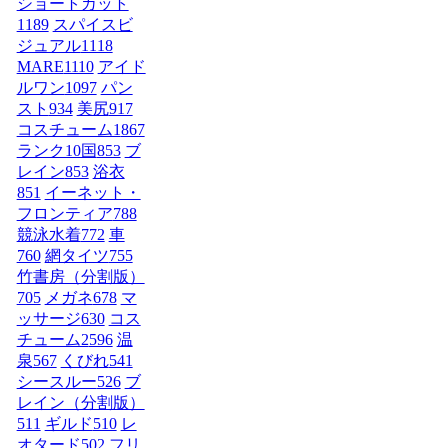
ショートカット
1189
スパイスビ
ジュアル
1118
MARE
1110
アイド
ルワン
1097
パン
スト
934
美尻
917
コスチューム1
867
ランク10国
853
ブ
レイン
853
浴衣
851
イーネット・
フロンティア
788
競泳水着
772
車
760
網タイツ
755
竹書房（分割版）
705
メガネ
678
マ
ッサージ
630
コス
チューム2
596
温
泉
567
くびれ
541
シースルー
526
ブ
レイン（分割版）
511
ギルド
510
レ
オタード
502
フリ