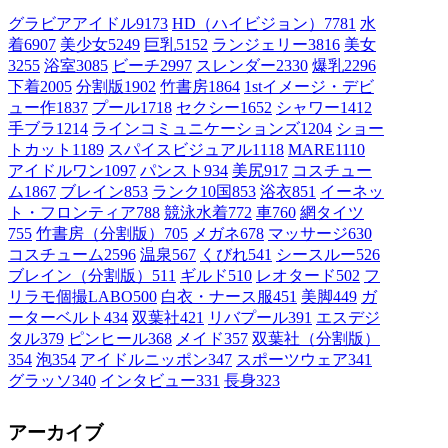
グラビアアイドル
9173
HD（ハイビジョン）
7781
水
着
6907
美少女
5249
巨乳
5152
ランジェリー
3816
美女
3255
浴室
3085
ビーチ
2997
スレンダー
2330
爆乳
2296
下着
2005
分割版
1902
竹書房
1864
1stイメージ・デビ
ュー作
1837
プール
1718
セクシー
1652
シャワー
1412
手ブラ
1214
ラインコミュニケーションズ
1204
ショー
トカット
1189
スパイスビジュアル
1118
MARE
1110
アイドルワン
1097
パンスト
934
美尻
917
コスチュー
ム1
867
ブレイン
853
ランク10国
853
浴衣
851
イーネッ
ト・フロンティア
788
競泳水着
772
車
760
網タイツ
755
竹書房（分割版）
705
メガネ
678
マッサージ
630
コスチューム2
596
温泉
567
くびれ
541
シースルー
526
ブレイン（分割版）
511
ギルド
510
レオタード
502
フ
リラモ個撮LABO
500
白衣・ナース服
451
美脚
449
ガ
ーターベルト
434
双葉社
421
リバプール
391
エスデジ
タル
379
ピンヒール
368
メイド
357
双葉社（分割版）
354
泡
354
アイドルニッポン
347
スポーツウェア
341
グラッソ
340
インタビュー
331
長身
323
アーカイブ