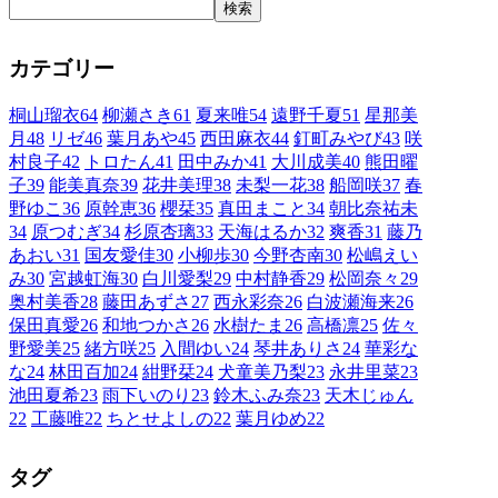
検索
カテゴリー
桐山瑠衣
64
柳瀬さき
61
夏来唯
54
遠野千夏
51
星那美
月
48
リゼ
46
葉月あや
45
西田麻衣
44
釘町みやび
43
咲
村良子
42
トロたん
41
田中みか
41
大川成美
40
熊田曜
子
39
能美真奈
39
花井美理
38
未梨一花
38
船岡咲
37
春
野ゆこ
36
原幹恵
36
櫻栞
35
真田まこと
34
朝比奈祐未
34
原つむぎ
34
杉原杏璃
33
天海はるか
32
爽香
31
藤乃
あおい
31
国友愛佳
30
小柳歩
30
今野杏南
30
松嶋えい
み
30
宮越虹海
30
白川愛梨
29
中村静香
29
松岡奈々
29
奥村美香
28
藤田あずさ
27
西永彩奈
26
白波瀬海来
26
保田真愛
26
和地つかさ
26
水樹たま
26
高橋凛
25
佐々
野愛美
25
緒方咲
25
入間ゆい
24
琴井ありさ
24
華彩な
な
24
林田百加
24
紺野栞
24
犬童美乃梨
23
永井里菜
23
池田夏希
23
雨下いのり
23
鈴木ふみ奈
23
天木じゅん
22
工藤唯
22
ちとせよしの
22
葉月ゆめ
22
タグ