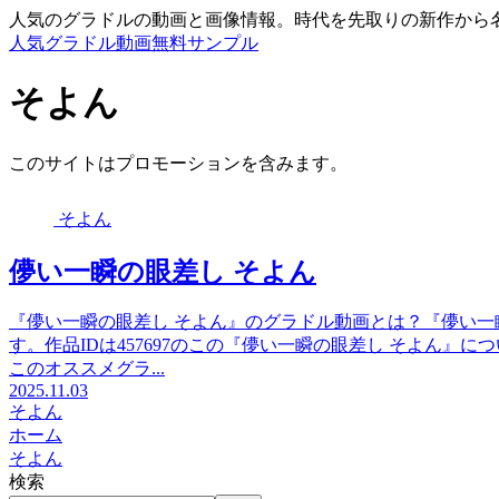
人気のグラドルの動画と画像情報。時代を先取りの新作から
人気グラドル動画無料サンプル
そよん
このサイトはプロモーションを含みます。
そよん
儚い一瞬の眼差し そよん
『儚い一瞬の眼差し そよん』のグラドル動画とは？『儚い一
す。作品IDは457697のこの『儚い一瞬の眼差し そよん
このオススメグラ...
2025.11.03
そよん
ホーム
そよん
検索