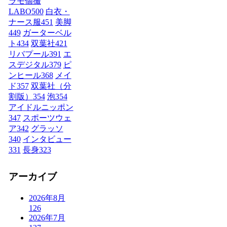
ラモ個撮
LABO
500
白衣・
ナース服
451
美脚
449
ガーターベル
ト
434
双葉社
421
リバプール
391
エ
スデジタル
379
ピ
ンヒール
368
メイ
ド
357
双葉社（分
割版）
354
泡
354
アイドルニッポン
347
スポーツウェ
ア
342
グラッソ
340
インタビュー
331
長身
323
アーカイブ
2026年8月
126
2026年7月