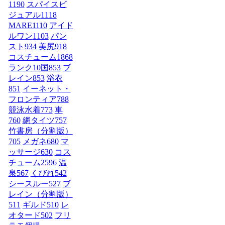
1190
スパイスビ
ジュアル
1118
MARE
1110
アイド
ルワン
1103
パン
スト
934
美尻
918
コスチューム1
868
ランク10国
853
ブ
レイン
853
浴衣
851
イーネット・
フロンティア
788
競泳水着
773
車
760
網タイツ
757
竹書房（分割版）
705
メガネ
680
マ
ッサージ
630
コス
チューム2
596
温
泉
567
くびれ
542
シースルー
527
ブ
レイン（分割版）
511
ギルド
510
レ
オタード
502
フリ