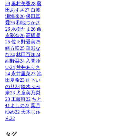
29
奥村美香
28
藤
田あずさ
27
白波
瀬海来
26
保田真
愛
26
和地つかさ
26
水樹たま
26
西
永彩奈
26
高橋凛
25
佐々野愛美
25
緒方咲
25
華彩な
な
24
林田百加
24
紺野栞
24
入間ゆ
い
24
琴井ありさ
24
永井里菜
23
池
田夏希
23
雨下い
のり
23
鈴木ふみ
奈
23
犬童美乃梨
23
工藤唯
22
ちと
せよしの
22
葉月
ゆめ
22
天木じゅ
ん
22
タグ