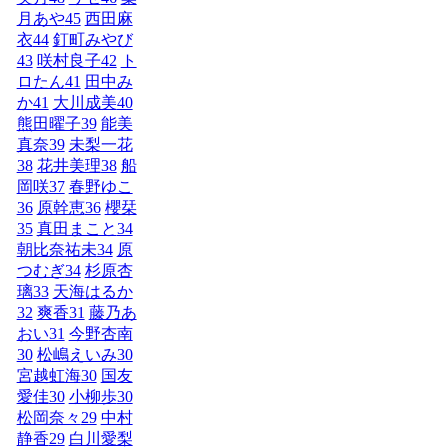
月あや
45
西田麻
衣
44
釘町みやび
43
咲村良子
42
ト
ロたん
41
田中み
か
41
大川成美
40
熊田曜子
39
能美
真奈
39
未梨一花
38
花井美理
38
船
岡咲
37
春野ゆこ
36
原幹恵
36
櫻栞
35
真田まこと
34
朝比奈祐未
34
原
つむぎ
34
杉原杏
璃
33
天海はるか
32
爽香
31
藤乃あ
おい
31
今野杏南
30
松嶋えいみ
30
宮越虹海
30
国友
愛佳
30
小柳歩
30
松岡奈々
29
中村
静香
29
白川愛梨