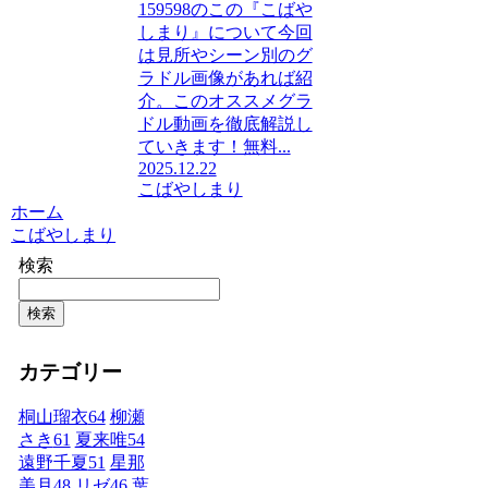
159598のこの『こばや
しまり』について今回
は見所やシーン別のグ
ラドル画像があれば紹
介。このオススメグラ
ドル動画を徹底解説し
ていきます！無料...
2025.12.22
こばやしまり
ホーム
こばやしまり
検索
検索
カテゴリー
桐山瑠衣
64
柳瀬
さき
61
夏来唯
54
遠野千夏
51
星那
美月
48
リゼ
46
葉