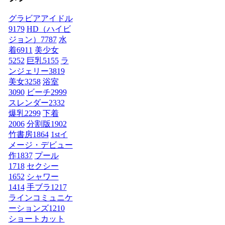
グラビアアイドル
9179
HD（ハイビ
ジョン）
7787
水
着
6911
美少女
5252
巨乳
5155
ラ
ンジェリー
3819
美女
3258
浴室
3090
ビーチ
2999
スレンダー
2332
爆乳
2299
下着
2006
分割版
1902
竹書房
1864
1stイ
メージ・デビュー
作
1837
プール
1718
セクシー
1652
シャワー
1414
手ブラ
1217
ラインコミュニケ
ーションズ
1210
ショートカット