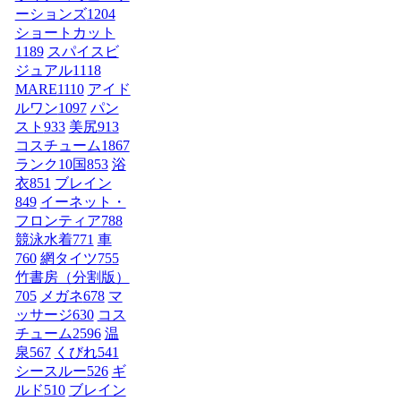
ーションズ
1204
ショートカット
1189
スパイスビ
ジュアル
1118
MARE
1110
アイド
ルワン
1097
パン
スト
933
美尻
913
コスチューム1
867
ランク10国
853
浴
衣
851
ブレイン
849
イーネット・
フロンティア
788
競泳水着
771
車
760
網タイツ
755
竹書房（分割版）
705
メガネ
678
マ
ッサージ
630
コス
チューム2
596
温
泉
567
くびれ
541
シースルー
526
ギ
ルド
510
ブレイン