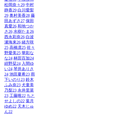
松岡奈々
29
中村
静香
29
白川愛梨
29
奥村美香
28
藤
田あずさ
27
保田
真愛
26
和地つか
さ
26
水樹たま
26
西永彩奈
26
白波
瀬海来
26
緒方咲
25
高橋凛
25
佐々
野愛美
25
華彩な
な
24
林田百加
24
紺野栞
24
入間ゆ
い
24
琴井ありさ
24
池田夏希
23
雨
下いのり
23
鈴木
ふみ奈
23
犬童美
乃梨
23
永井里菜
23
工藤唯
22
ちと
せよしの
22
葉月
ゆめ
22
天木じゅ
ん
22