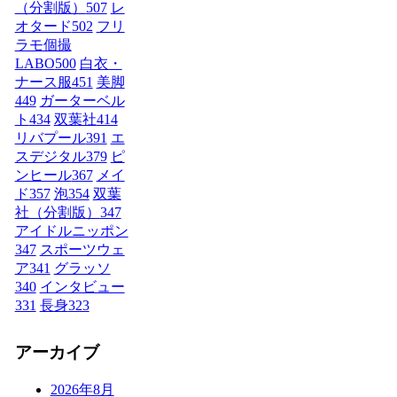
（分割版）
507
レ
オタード
502
フリ
ラモ個撮
LABO
500
白衣・
ナース服
451
美脚
449
ガーターベル
ト
434
双葉社
414
リバプール
391
エ
スデジタル
379
ピ
ンヒール
367
メイ
ド
357
泡
354
双葉
社（分割版）
347
アイドルニッポン
347
スポーツウェ
ア
341
グラッソ
340
インタビュー
331
長身
323
アーカイブ
2026年8月