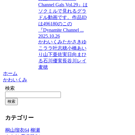
Channel Gals Vol.29』は
ソクミルで見れるグラ
ドル動画です。作品ID
は496180のこの
『Dynamite Channel ...
2025.10.26
かわいくみ
たかさきゆ
こ
ララ
叶志穂
小橋あい
り
山下亜佐実
日向まひ
る
石川優実
長谷川レイ
麦穂
ホーム
かわいくみ
検索
検索
カテゴリー
桐山瑠衣
64
柳瀬