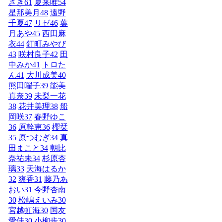
さき
61
夏来唯
54
星那美月
48
遠野
千夏
47
リゼ
46
葉
月あや
45
西田麻
衣
44
釘町みやび
43
咲村良子
42
田
中みか
41
トロた
ん
41
大川成美
40
熊田曜子
39
能美
真奈
39
未梨一花
38
花井美理
38
船
岡咲
37
春野ゆこ
36
原幹恵
36
櫻栞
35
原つむぎ
34
真
田まこと
34
朝比
奈祐未
34
杉原杏
璃
33
天海はるか
32
爽香
31
藤乃あ
おい
31
今野杏南
30
松嶋えいみ
30
宮越虹海
30
国友
愛佳
30
小柳歩
30