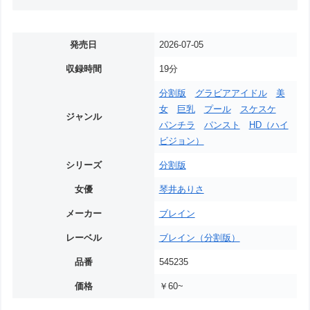
発売日
2026-07-05
収録時間
19分
分割版
グラビアアイドル
美
女
巨乳
プール
スケスケ
ジャンル
パンチラ
パンスト
HD（ハイ
ビジョン）
シリーズ
分割版
女優
琴井ありさ
メーカー
ブレイン
レーベル
ブレイン（分割版）
品番
545235
価格
￥60~