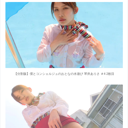
【分割版】僕とコンシェルジュのおとなの水遊び 琴井ありさ ＃4 2枚目