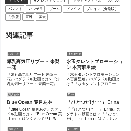
琴井ありさ
HD（ハイビジョン）
グラビアアイドル
スケスケ
パンスト
パンチラ
プール
ブレイン
ブレイン（分割版）
分割版
巨乳
美女
関連記事
未梨一花
本宮麻里絵
爆乳高気圧リブート 未梨
水玉タレントプロモーショ
一花
ン 本宮麻里絵
『爆乳高気圧リブート 未梨一
『水玉タレントプロモーション
花』のグラドル動画とは？『爆
本宮麻里絵』のグラドル動画と
乳高気圧リブート 未梨一花』は
は？『水玉タレントプロモーシ
ソクミルで見れるグラドル動画
ョン 本宮麻里絵』はソクミルで
です。作品IDは485210のこの
見れるグラドル動画です。作品
葉月あや
Erina
『爆乳高気圧リブート 未梨一
IDは221493のこの『水玉タレン
Blue Ocean 葉月あや
「ひとつだけ･･･」 Erina
花』について今回は見所やシー
トプロモーション 本宮麻里絵』
ン別のグラドル画像があれば紹
について今回は見所やシーン別
『Blue Ocean 葉月あや』のグラ
『「ひとつだけ･･･」 Erina』の
介。この...
の...
ドル動画とは？『Blue Ocean 葉
グラドル動画とは？『「ひとつ
月あや』はソクミルで見れるグ
だけ･･･」 Erina』はソクミルで
ラドル動画です。作品IDは
見れるグラドル動画です。作品
542588のこの『Blue Ocean 葉月
IDは160021のこの『「ひとつだ
真田まこと
秋田知里