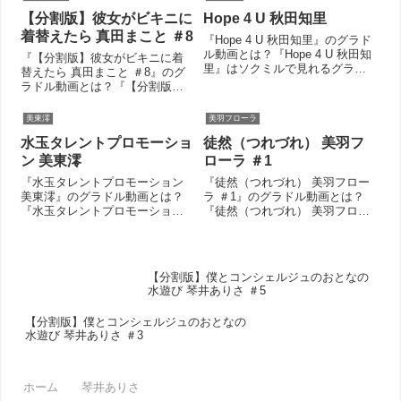
あや』について今回は見所やシ
け･･･」 Erina』について今回は
【分割版】彼女がビキニに
Hope 4 U 秋田知里
ーン別のグラドル画像があれば
見所やシーン別のグラドル画像
紹介...
があれ...
着替えたら 真田まこと ＃8
『Hope 4 U 秋田知里』のグラド
ル動画とは？『Hope 4 U 秋田知
『【分割版】彼女がビキニに着
里』はソクミルで見れるグラド
替えたら 真田まこと ＃8』のグ
ル動画です。作品IDは244133の
ラドル動画とは？『【分割版】
この『Hope 4 U 秋田知里』につ
彼女がビキニに着替えたら 真田
いて今回は見所やシーン別のグ
まこと ＃8』はソクミルで見れる
美東澪
美羽フローラ
ラドル画像があれば紹介。この
グラドル動画です。作品IDは
オスス...
水玉タレントプロモーショ
徒然（つれづれ） 美羽フ
540507のこの『【分割版】彼女
がビキニに着替えたら 真田ま...
ン 美東澪
ローラ ＃1
『水玉タレントプロモーション
『徒然（つれづれ） 美羽フロー
美東澪』のグラドル動画とは？
ラ ＃1』のグラドル動画とは？
『水玉タレントプロモーション
『徒然（つれづれ） 美羽フロー
美東澪』はソクミルで見れるグ
ラ ＃1』はソクミルで見れるグラ
ラドル動画です。作品IDは
ドル動画です。作品IDは532436
336465のこの『水玉タレントプ
のこの『徒然（つれづれ） 美羽
ロモーション 美東澪』について
フローラ ＃1』について今回は見
【分割版】僕とコンシェルジュのおとなの
今回は見所やシーン別のグラド
所やシーン別のグラド...
水遊び 琴井ありさ ＃5
ル画像...
【分割版】僕とコンシェルジュのおとなの
水遊び 琴井ありさ ＃3
ホーム
琴井ありさ