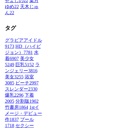
せよしの
22
葉月
ゆめ
22
天木じゅ
ん
22
タグ
グラビアアイドル
9173
HD（ハイビ
ジョン）
7781
水
着
6907
美少女
5249
巨乳
5152
ラ
ンジェリー
3816
美女
3255
浴室
3085
ビーチ
2997
スレンダー
2330
爆乳
2296
下着
2005
分割版
1902
竹書房
1864
1stイ
メージ・デビュー
作
1837
プール
1718
セクシー