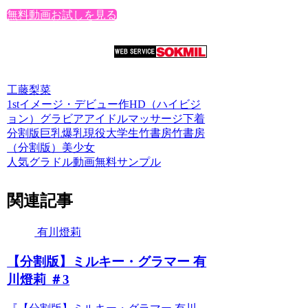
無料動画お試しを見る
工藤梨菜
1stイメージ・デビュー作
HD（ハイビジ
ョン）
グラビアアイドル
マッサージ
下着
分割版
巨乳
爆乳
現役大学生
竹書房
竹書房
（分割版）
美少女
人気グラドル動画無料サンプル
関連記事
有川燈莉
【分割版】ミルキー・グラマー 有
川燈莉 ＃3