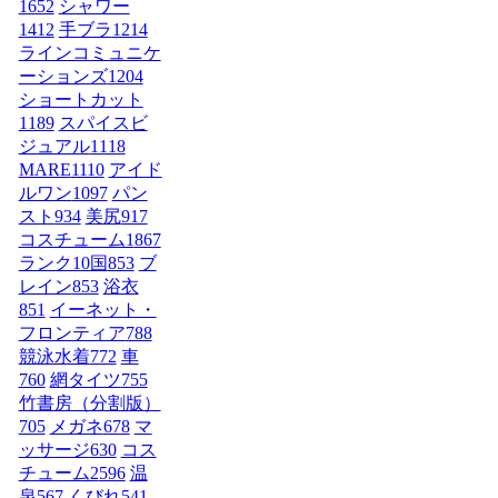
1652
シャワー
1412
手ブラ
1214
ラインコミュニケ
ーションズ
1204
ショートカット
1189
スパイスビ
ジュアル
1118
MARE
1110
アイド
ルワン
1097
パン
スト
934
美尻
917
コスチューム1
867
ランク10国
853
ブ
レイン
853
浴衣
851
イーネット・
フロンティア
788
競泳水着
772
車
760
網タイツ
755
竹書房（分割版）
705
メガネ
678
マ
ッサージ
630
コス
チューム2
596
温
泉
567
くびれ
541