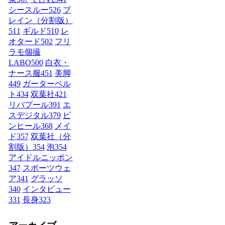
シースルー
526
ブ
レイン（分割版）
511
ギルド
510
レ
オタード
502
フリ
ラモ個撮
LABO
500
白衣・
ナース服
451
美脚
449
ガーターベル
ト
434
双葉社
421
リバプール
391
エ
スデジタル
379
ピ
ンヒール
368
メイ
ド
357
双葉社（分
割版）
354
泡
354
アイドルニッポン
347
スポーツウェ
ア
341
グラッソ
340
インタビュー
331
長身
323