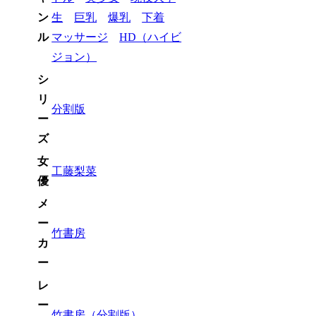
ン
生
巨乳
爆乳
下着
ル
マッサージ
HD（ハイビ
ジョン）
シ
リ
分割版
ー
ズ
女
工藤梨菜
優
メ
ー
竹書房
カ
ー
レ
ー
竹書房（分割版）