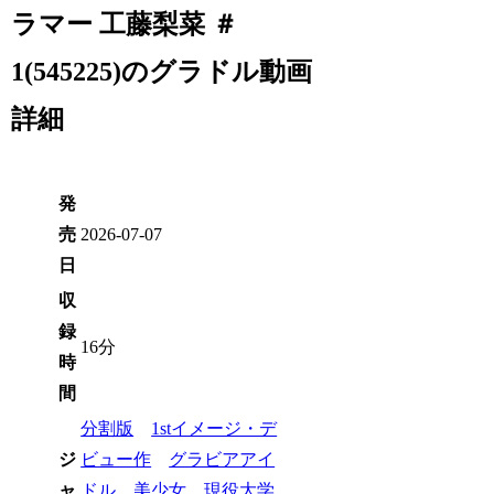
ラマー 工藤梨菜 ＃
1(545225)のグラドル動画
詳細
発
売
2026-07-07
日
収
録
16分
時
間
分割版
1stイメージ・デ
ジ
ビュー作
グラビアアイ
ャ
ドル
美少女
現役大学