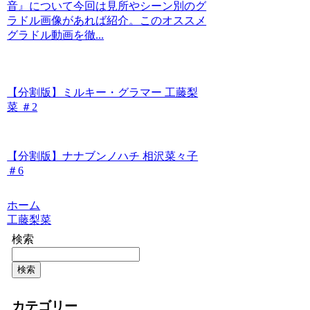
音』について今回は見所やシーン別のグ
ラドル画像があれば紹介。このオススメ
グラドル動画を徹...
【分割版】ミルキー・グラマー 工藤梨
菜 ＃2
【分割版】ナナブンノハチ 相沢菜々子
＃6
ホーム
工藤梨菜
検索
検索
カテゴリー