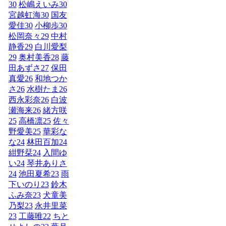
30
松嶋えいみ
30
宮越虹海
30
国友
愛佳
30
小柳歩
30
松岡奈々
29
中村
静香
29
白川愛梨
29
奥村美香
28
藤
田あずさ
27
保田
真愛
26
和地つか
さ
26
水樹たま
26
西永彩奈
26
白波
瀬海来
26
緒方咲
25
高橋凛
25
佐々
野愛美
25
華彩な
な
24
林田百加
24
紺野栞
24
入間ゆ
い
24
琴井ありさ
24
池田夏希
23
雨
下いのり
23
鈴木
ふみ奈
23
犬童美
乃梨
23
永井里菜
23
工藤唯
22
ちと