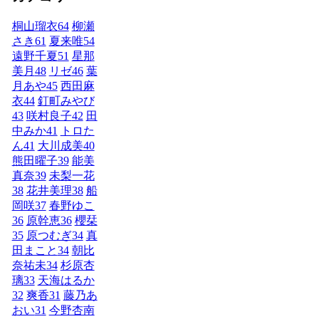
桐山瑠衣
64
柳瀬
さき
61
夏来唯
54
遠野千夏
51
星那
美月
48
リゼ
46
葉
月あや
45
西田麻
衣
44
釘町みやび
43
咲村良子
42
田
中みか
41
トロた
ん
41
大川成美
40
熊田曜子
39
能美
真奈
39
未梨一花
38
花井美理
38
船
岡咲
37
春野ゆこ
36
原幹恵
36
櫻栞
35
原つむぎ
34
真
田まこと
34
朝比
奈祐未
34
杉原杏
璃
33
天海はるか
32
爽香
31
藤乃あ
おい
31
今野杏南